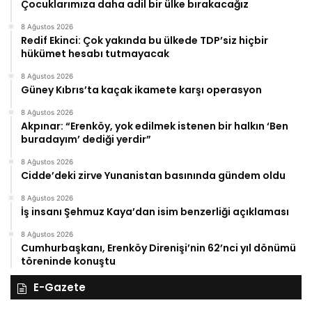
Çocuklarımıza daha adil bir ülke bırakacağız
8 Ağustos 2026
Redif Ekinci: Çok yakında bu ülkede TDP’siz hiçbir
hükümet hesabı tutmayacak
8 Ağustos 2026
Güney Kıbrıs’ta kaçak ikamete karşı operasyon
8 Ağustos 2026
Akpınar: “Erenköy, yok edilmek istenen bir halkın ‘Ben
buradayım’ dediği yerdir”
8 Ağustos 2026
Cidde’deki zirve Yunanistan basınında gündem oldu
8 Ağustos 2026
İş insanı Şehmuz Kaya’dan isim benzerliği açıklaması
8 Ağustos 2026
Cumhurbaşkanı, Erenköy Direnişi’nin 62’nci yıl dönümü
töreninde konuştu
E-Gazete