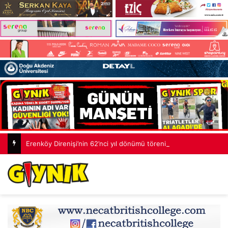
Erenköy Direnişi’nin 62’nci yıl dönümü töreni: Çocuklarımıza daha adil bir ülke bırakacağız