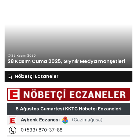
27
Kasım
Perşembe
2025,
Gıynık
Medya
manşetleri
27 Kasım 2025
27 Kasım Perşe
ma 2025, Gıynık Medya manşetleri
manşetleri
Nöbetçi Eczaneler