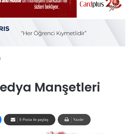
i
Medya Manşetleri
E-Posta ile paylaş
Yazdır