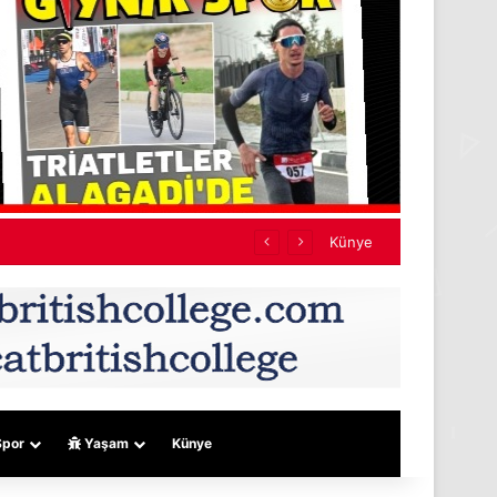
ef almıyor
Künye
por
Yaşam
Künye