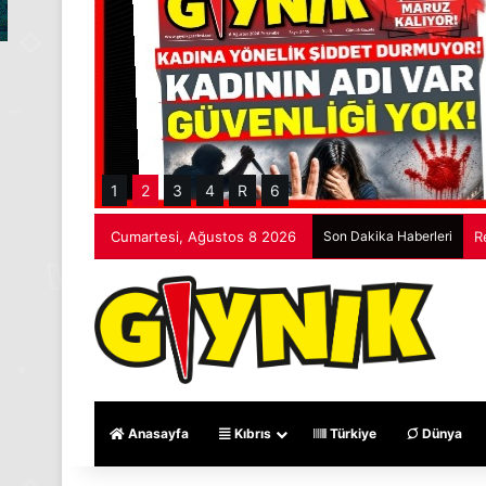
1
2
3
4
R
6
Cumartesi, Ağustos 8 2026
Son Dakika Haberleri
R
Anasayfa
Kıbrıs
Türkiye
Dünya