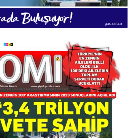
28
Kasım
Cuma
2025,
Gıynık
Medya
manşetleri
28 Kasım 2025
 Gıynık
28 Kasım Cuma 2025, Gıynık
Medya manşetleri