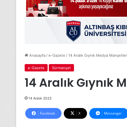
Anasayfa
/
e-Gazete
/
14 Aralık Gıynık Medya Manşetler
e-Gazete
Sürmanşet
14 Aralık Gıynık 
14 Aralık 2023
Facebook
X
Messenger