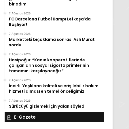
bir adım
7 Ağustos 2026
FC Barcelona Futbol Kampı Lefkoşa’da
Başlıyor!
7 Ağustos 2026
Marketteki bıçaklama sonrası Aslı Murat
sordu
7 Ağustos 2026
Hasipoğlu: “Kadın kooperatiflerinde
çalışanların sosyal sigorta primlerinin
tamamını karşılayacağız”
7 Ağustos 2026
İncirli: Yaşlıların kaliteli ve erişilebilir bakım
hizmeti alması en temel önceliğimiz
7 Ağustos 2026
Sürücüyü gizlemek için yalan söyledi
E-Gazete