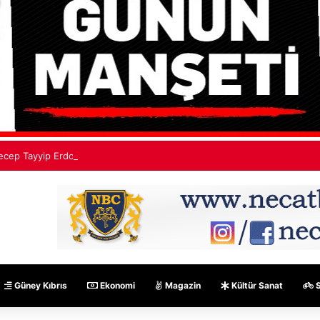
ecep Tayyip Erdoğan: Mekke Ortak Savunma Anlaşması hiçbir ülkeyi hed
Güney Kıbrıs
Ekonomi
Magazin
Kültür Sanat
S