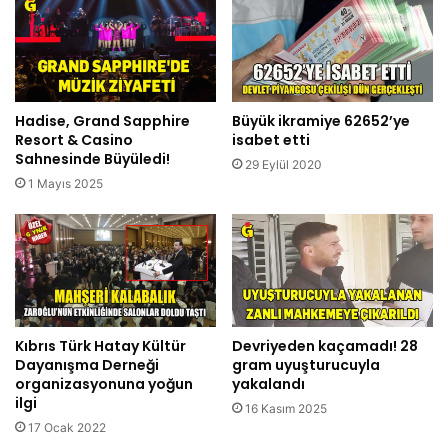
Hadise, Grand Sapphire
Büyük ikramiye 62652’ye
Resort & Casino
isabet etti
Sahnesinde Büyüledi!
29 Eylül 2020
1 Mayıs 2025
Kıbrıs Türk Hatay Kültür
Devriyeden kaçamadı! 28
Dayanışma Derneği
gram uyuşturucuyla
organizasyonuna yoğun
yakalandı
ilgi
16 Kasım 2025
17 Ocak 2022