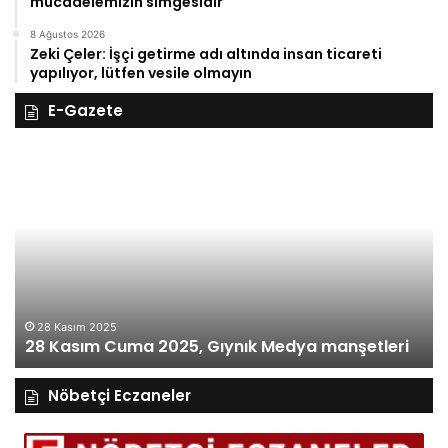
mücadelemizin simgesidir
8 Ağustos 2026
Zeki Çeler: İşçi getirme adı altında insan ticareti
yapılıyor, lütfen vesile olmayın
E-Gazete
28
27
Kasım
Ka
Cuma
Pe
2025,
20
Gıynık
Gı
Medya
M
manşetleri
ma
28 Kasım 2025
28 Kasım Cuma 2025, Gıynık Medya manşetleri
Nöbetçi Eczaneler