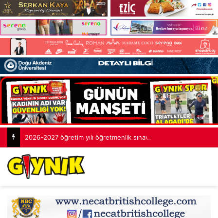
2026-2027 öğretim yılı öğretmenlik sınavlarının tamamlandı: 2 bin 253 aday yarıştı