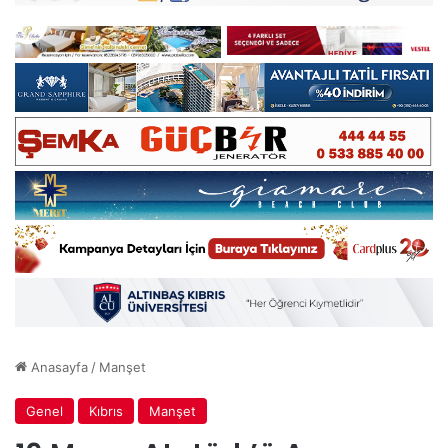
Anasayfa
/
Manşet
Genel
Kıbrıs
Manşet