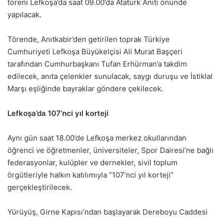
töreni Lefkoşa’da saat 09.00’da Atatürk Anıtı önünde
yapılacak.
Törende, Anıtkabir’den getirilen toprak Türkiye
Cumhuriyeti Lefkoşa Büyükelçisi Ali Murat Başçeri
tarafından Cumhurbaşkanı Tufan Erhürman’a takdim
edilecek, anıta çelenkler sunulacak, saygı duruşu ve İstiklal
Marşı eşliğinde bayraklar göndere çekilecek.
Lefkoşa’da 107’nci yıl korteji
Aynı gün saat 18.00’de Lefkoşa merkez okullarından
öğrenci ve öğretmenler, üniversiteler, Spor Dairesi’ne bağlı
federasyonlar, kulüpler ve dernekler, sivil toplum
örgütleriyle halkın katılımıyla “107’nci yıl korteji”
gerçekleştirilecek.
Yürüyüş, Girne Kapısı’ndan başlayarak Dereboyu Caddesi