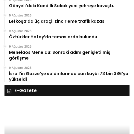
Gönyeli’deki Kandilli Sokak yeni çehreye kavuştu
9 Ağustos 2026
Lefkoşa’da üç araçlı zincirleme trafik kazası
9 Ağustos 2026
Öztürkler Hatay’da temaslarda bulundu
9 Ağustos 2026
Menelaos Menelau: Sonraki adım genişletilmiş
görüşme
9 Ağustos 2026
İsrail’in Gazze’ye saldırılarında can kaybı 73 bin 386’ya
yükseldi
E-Gazete
27
Kasım
Perşembe
2025,
Gıynık