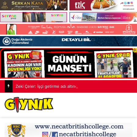
Zeki Çeler: İşçi getirme adı altında insan ticareti yapılıyor, lütfen vesile olmayın