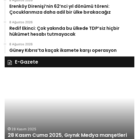
Erenköy Direnişi’nin 62’nci yıl dönümü töreni:
Çocuklarımıza daha adil bir ülke bırakacağız
8 Ağustos 2026
Redif Ekinci: Çok yakında bu ülkede TDP’siz hiçbir
hükümet hesabı tutmayacak
8 Ağustos 2026
Güney Kıbrıs’ta kaçak ikamete karşı operasyon
E-Gazete
28
27
Kasım
Ka
Cuma
Pe
2025,
20
Gıynık
Gı
Medya
M
manşetleri
ma
28 Kasım 2025
28 Kasım Cuma 2025, Gıynık Medya manşetleri