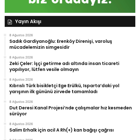
Yayın Akışı
8 Ağustos 2026
Sadık Gardiyanoğlu: Erenköy Direnişi, varoluş
mücadelemizin simgesidir
8 Ağustos 2026
Zeki Çeler: İşçi getirme adı altında insan ticareti
yapılıyor, lütfen vesile olmayın
8 Ağustos 2026
Kıbrıslı Türk bisikletçi Ege Erülkü, Isparta’daki yol
yarışının ilk gününü zirvede tamamladı
8 Ağustos 2026
Dut Deresi Kanal Projesi’nde çalışmalar hız kesmeden
sürüyor
8 Ağustos 2026
Salim Erhalk için acil A Rh(+) kan bağışı çağrısı
8 Ağustos 2026