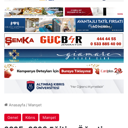
Anasayfa
/
Manşet
Genel
Kıbrıs
Manşet