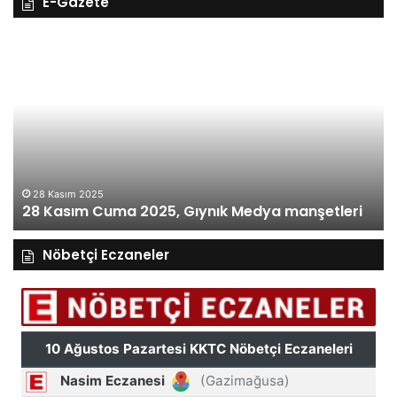
E-Gazete
27
Kasım
Perşembe
2025,
Gıynık
Medya
eri
manşetleri
27 Kasım 
27 Kası
asım 2025
asım Cuma 2025, Gıynık Medya manşetleri
manşetl
Nöbetçi Eczaneler