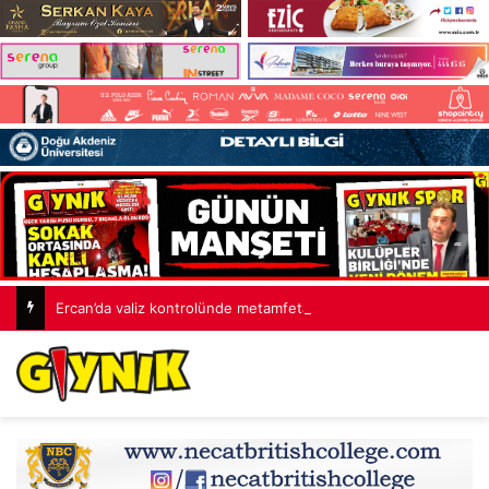
Ercan’da valiz kontrolünde metamfetamin ele geçirildi