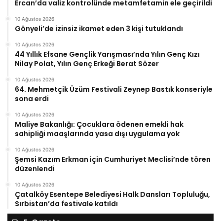
Ercan’da valiz kontrolünde metamfetamin ele geçirildi
10 Ağustos 2026
Gönyeli’de izinsiz ikamet eden 3 kişi tutuklandı
10 Ağustos 2026
44 Yıllık Efsane Gençlik Yarışması’nda Yılın Genç Kızı
Nilay Polat, Yılın Genç Erkeği Berat Sözer
10 Ağustos 2026
64. Mehmetçik Üzüm Festivali Zeynep Bastık konseriyle
sona erdi
10 Ağustos 2026
Maliye Bakanlığı: Çocuklara ödenen emekli hak
sahipliği maaşlarında yasa dışı uygulama yok
10 Ağustos 2026
Şemsi Kazım Erkman için Cumhuriyet Meclisi’nde tören
düzenlendi
10 Ağustos 2026
Çatalköy Esentepe Belediyesi Halk Dansları Topluluğu,
Sırbistan’da festivale katıldı