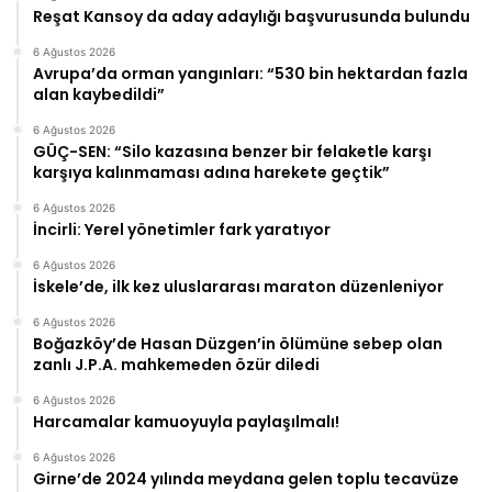
Reşat Kansoy da aday adaylığı başvurusunda bulundu
6 Ağustos 2026
Avrupa’da orman yangınları: “530 bin hektardan fazla
alan kaybedildi”
6 Ağustos 2026
GÜÇ-SEN: “Silo kazasına benzer bir felaketle karşı
karşıya kalınmaması adına harekete geçtik”
6 Ağustos 2026
İncirli: Yerel yönetimler fark yaratıyor
6 Ağustos 2026
İskele’de, ilk kez uluslararası maraton düzenleniyor
6 Ağustos 2026
Boğazköy’de Hasan Düzgen’in ölümüne sebep olan
zanlı J.P.A. mahkemeden özür diledi
6 Ağustos 2026
Harcamalar kamuoyuyla paylaşılmalı!
6 Ağustos 2026
Girne’de 2024 yılında meydana gelen toplu tecavüze