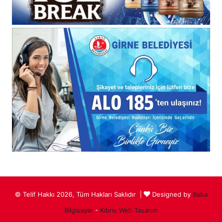
© Telif Hakkı 2026, Tüm Hakları Saklıdır |
Designed by
Baba
Bilgisayar
-
Kıbrıs Web Tasarım