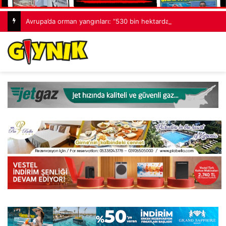
Avrupa’da orman yangınları: “530 bin hektardan fazla alan kaybedildi”