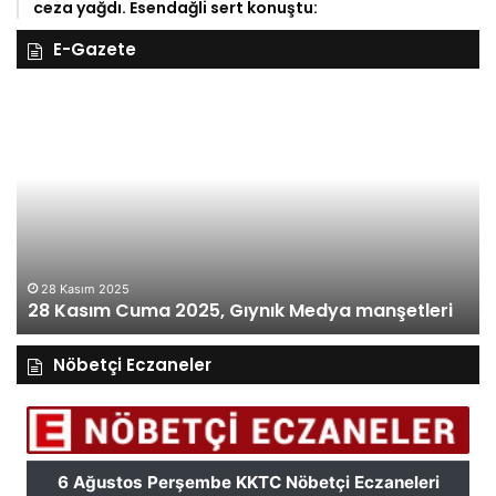
ceza yağdı. Esendağli sert konuştu:
E-Gazete
27
26
Kasım
Ka
Perşembe
Ça
2025,
Gı
Gıynık
M
Medya
ma
manşetleri
27 Kasım 2025
27 Kasım Perşembe 2025, Gıynık Medya
manşetleri
Nöbetçi Eczaneler