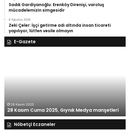
Sadık Gardiyanoğlu: Erenköy Direnişi, varoluş
mücadelemizin simgesidir
8 Ağustos 2026
Zeki Çeler: İşçi getirme adı altında insan ticareti
yapılıyor, lütfen vesile olmayın
E-Gazete
27
26
Kasım
Ka
Perşembe
Ça
2025,
Gı
Gıynık
M
Medya
ma
manşetleri
27 Kasım 2025
27 Kasım Perşembe 2025, Gıynık Medya
manşetleri
Nöbetçi Eczaneler