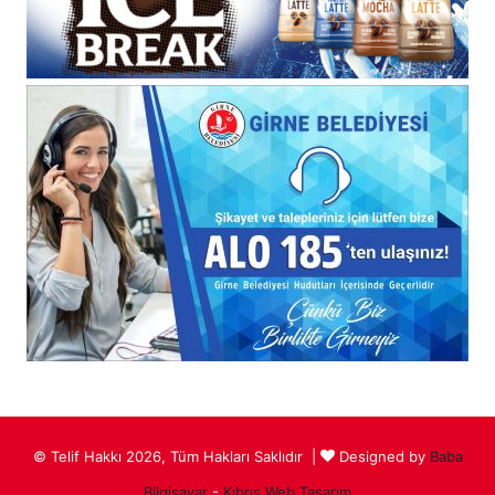
© Telif Hakkı 2026, Tüm Hakları Saklıdır |
Designed by
Baba
Bilgisayar
-
Kıbrıs Web Tasarım