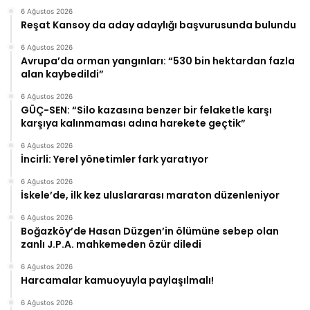
6 Ağustos 2026
Reşat Kansoy da aday adaylığı başvurusunda bulundu
6 Ağustos 2026
Avrupa’da orman yangınları: “530 bin hektardan fazla
alan kaybedildi”
6 Ağustos 2026
GÜÇ-SEN: “Silo kazasına benzer bir felaketle karşı
karşıya kalınmaması adına harekete geçtik”
6 Ağustos 2026
İncirli: Yerel yönetimler fark yaratıyor
6 Ağustos 2026
İskele’de, ilk kez uluslararası maraton düzenleniyor
6 Ağustos 2026
Boğazköy’de Hasan Düzgen’in ölümüne sebep olan
zanlı J.P.A. mahkemeden özür diledi
6 Ağustos 2026
Harcamalar kamuoyuyla paylaşılmalı!
6 Ağustos 2026