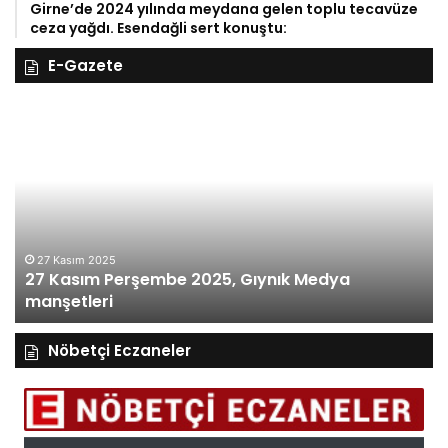
Girne’de 2024 yılında meydana gelen toplu tecavüze
ceza yağdı. Esendağli sert konuştu:
E-Gazete
27
26
Kasım
Ka
Perşembe
Ça
2025,
Gı
Gıynık
M
Medya
ma
manşetleri
27 Kasım 2025
27 Kasım Perşembe 2025, Gıynık Medya
manşetleri
Nöbetçi Eczaneler