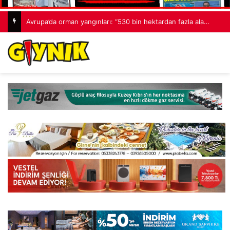
GÜÇ-SEN: “Silo kazasına benzer bir felaketle karşı karşıya kalınmaması adına harekete geçtik”