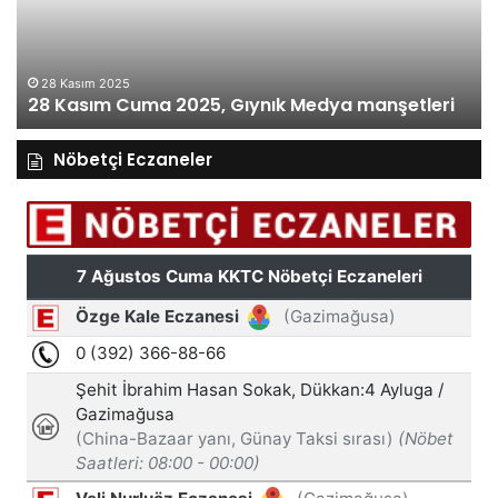
Medya
ma
manşetleri
27 Kasım 2025
27 Kasım Perşembe 2025, Gıynık Medya
manşetleri
Nöbetçi Eczaneler