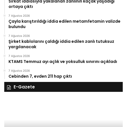
Sirkat iddiasıyla yakalanan zanlının kaçak yaşadığı
ortaya çıktı
7 Ağustos 2026
Çayla karıştırıldığı iddia edilen metamfetamin valizde
bulundu
7 Ağustos 2026
Şirket kablolarını çaldığı iddia edilen zanlı tutuksuz
yargılanacak
7 Ağustos 2026
KTAMS Temmuz ayı açlık ve yoksulluk sınırını açıkladı
7 Ağustos 2026
Cebinden 7, evden 211 hap çıktı
E-Gazete
27
26
Kasım
Ka
Perşembe
Ça
2025,
Gı
Gıynık
M