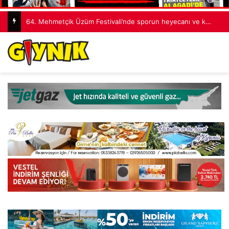
Çavuşoğlu’ndan Erenköy mesajı