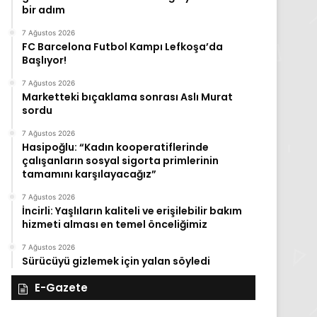
bir adım
7 Ağustos 2026
FC Barcelona Futbol Kampı Lefkoşa’da
Başlıyor!
7 Ağustos 2026
Marketteki bıçaklama sonrası Aslı Murat
sordu
7 Ağustos 2026
Hasipoğlu: “Kadın kooperatiflerinde
çalışanların sosyal sigorta primlerinin
tamamını karşılayacağız”
7 Ağustos 2026
İncirli: Yaşlıların kaliteli ve erişilebilir bakım
hizmeti alması en temel önceliğimiz
7 Ağustos 2026
Sürücüyü gizlemek için yalan söyledi
E-Gazete