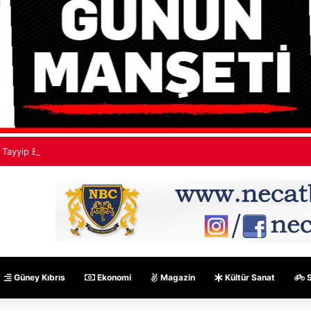
Tayyip Erdoğan: Mekke Ortak Savunma Anlaşması hiçbir ülkeyi hedef al
Güney Kıbrıs
Ekonomi
Magazin
Kültür Sanat
S