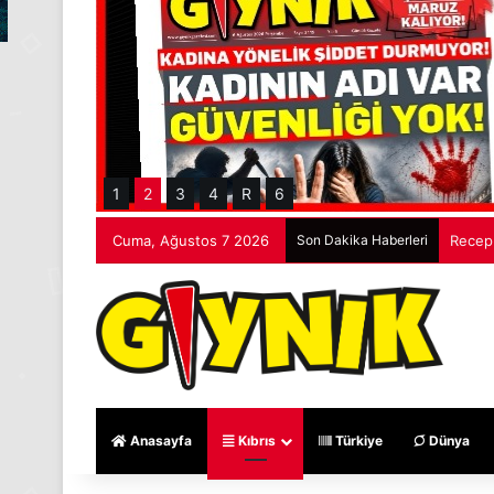
1
2
3
4
R
6
Cuma, Ağustos 7 2026
Son Dakika Haberleri
Recep 
Anasayfa
Kıbrıs
Türkiye
Dünya