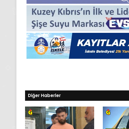
24
Kasım
Pazartesi
2025,
Gıynık
Medya
manşetleri
24 Kasım 2025
24 Kasım Pazartesi 2025
Medya manşetleri
Diğer Haberler