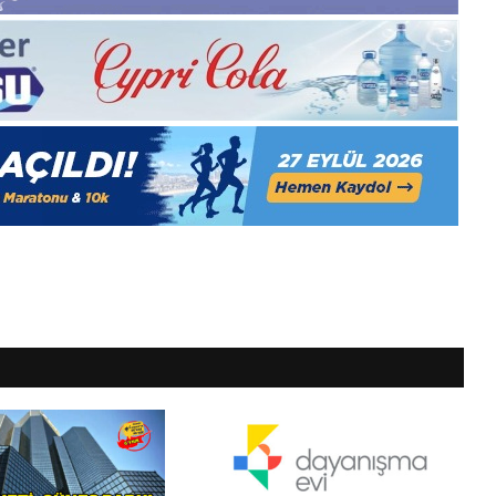
1
Aralık
Pazartesi
2025,
Gıynık
Medya
manşetleri
1 Aralık 2025
, Gıynık
1 Aralık Pazartesi 2025, Gıynık
Medya manşetleri