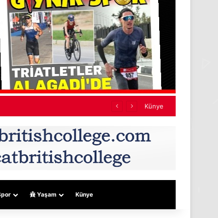
mıyor
Künye
por
Yaşam
Künye