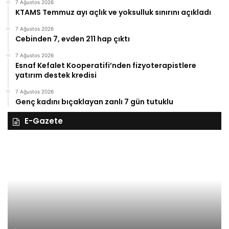
7 Ağustos 2026
KTAMS Temmuz ayı açlık ve yoksulluk sınırını açıkladı
7 Ağustos 2026
Cebinden 7, evden 211 hap çıktı
7 Ağustos 2026
Esnaf Kefalet Kooperatifi’nden fizyoterapistlere
yatırım destek kredisi
7 Ağustos 2026
Genç kadını bıçaklayan zanlı 7 gün tutuklu
E-Gazete
28
27
Kasım
Ka
Cuma
Pe
2025,
20
Gıynık
Gı
Medya
M
manşetleri
ma