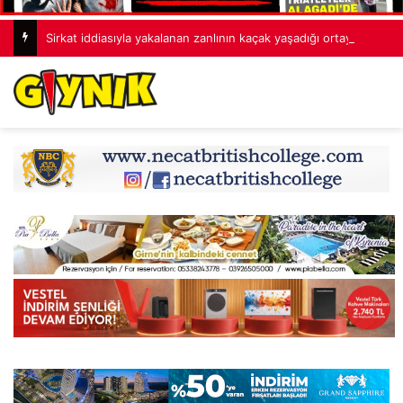
Sirkat iddiasıyla yakalanan zanlının kaçak yaşadığı ortaya çıktı