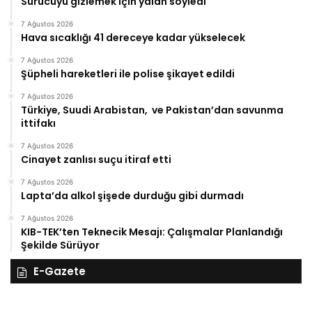
Sürücüyü gizlemek için yalan söyledi
7 Ağustos 2026
Hava sıcaklığı 41 dereceye kadar yükselecek
7 Ağustos 2026
Şüpheli hareketleri ile polise şikayet edildi
7 Ağustos 2026
Türkiye, Suudi Arabistan, ve Pakistan’dan savunma
ittifakı
7 Ağustos 2026
Cinayet zanlısı suçu itiraf etti
7 Ağustos 2026
Lapta’da alkol şişede durduğu gibi durmadı
7 Ağustos 2026
KIB-TEK’ten Teknecik Mesajı: Çalışmalar Planlandığı
Şekilde Sürüyor
E-Gazete
28
27