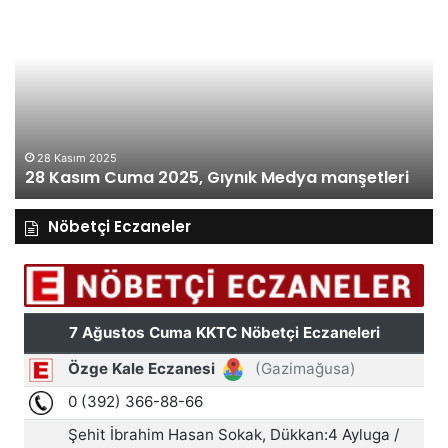
Kasım
Ka
Cuma
Pe
2025,
20
Gıynık
Gı
Medya
M
manşetleri
ma
28 Kasım 2025
28 Kasım Cuma 2025, Gıynık Medya manşetleri
Nöbetçi Eczaneler