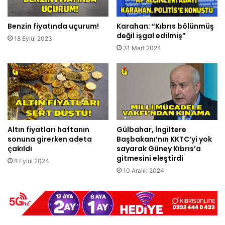
Benzin fiyatında uçurum!
Karahan: “Kıbrıs bölünmüş
değil işgal edilmiş”
18 Eylül 2023
31 Mart 2024
Altın fiyatları haftanın
Gülbahar, İngiltere
sonuna girerken adeta
Başbakanı’nın KKTC’yi yok
çakıldı
sayarak Güney Kıbrıs’a
gitmesini eleştirdi
8 Eylül 2024
10 Aralık 2024