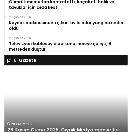
Gümrük memurları kontrol etti, kaçak et, balık ve
tavuklar için ceza kesti
9 Ağustos 2026
Kaynak makinesinden çıkan kıvılcımlar yangına neden
oldu
9 Ağustos 2026
Televizyon kablosuyla balkona inmeye çalıştı, 9
metreden düştü!
E-Gazete
28
27
Kasım
Ka
Cuma
Pe
2025,
20
Gıynık
Gı
Medya
M
manşetleri
ma
28 Kasım 2025
28 Kasım Cuma 2025, Gıynık Medya manşetleri