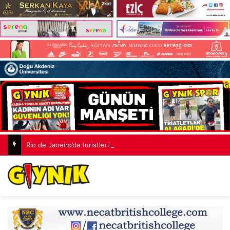
Rio de Janeiro’da turistleri taşıyan helikopter ormana düştü: 4 kişi hayatını kaybetti