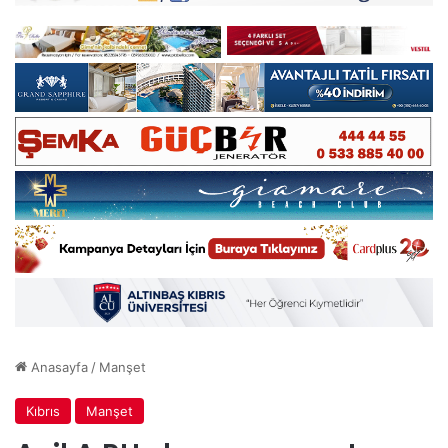
Anasayfa
/
Manşet
Kıbrıs
Manşet