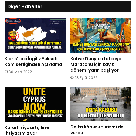
Diğer Haberler
Kıbrıs’taki İngiliz Yüksek
Kahve Dünyası Lefkoşa
Komiserliğinden Açıklama
Maratonu için kayıt
dönemi yarın başlıyor
30 Mart 2022
28 Eylül 2025
Delta kâbusu turizmi de
Kararlı siyasetçilere
vurdu
ihtiyacımız var