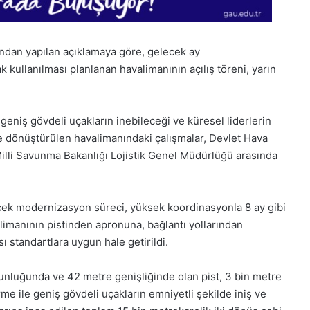
’ndan yapılan açıklamaya göre, gelecek ay
 kullanılması planlanan havalimanının açılış töreni, yarın
geniş gövdeli uçakların inebileceği ve küresel liderlerin
ne dönüştürülen havalimanındaki çalışmalar, Devlet Hava
illi Savunma Bakanlığı Lojistik Genel Müdürlüğü arasında
ecek modernizasyon süreci, yüksek koordinasyonla 8 ay gibi
imanının pistinden apronuna, bağlantı yollarından
sı standartlara uygun hale getirildi.
28
Kasım
unluğunda ve 42 metre genişliğinde olan pist, 3 bin metre
tesi
Cuma
rme ile geniş gövdeli uçakların emniyetli şekilde iniş ve
,
2025,