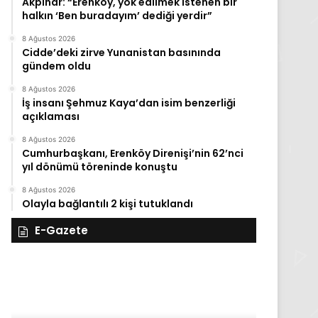
Akpınar: “Erenköy, yok edilmek istenen bir
halkın ‘Ben buradayım’ dediği yerdir”
8 Ağustos 2026
Cidde’deki zirve Yunanistan basınında
gündem oldu
8 Ağustos 2026
İş insanı Şehmuz Kaya’dan isim benzerliği
açıklaması
8 Ağustos 2026
Cumhurbaşkanı, Erenköy Direnişi’nin 62’nci
yıl dönümü töreninde konuştu
8 Ağustos 2026
Olayla bağlantılı 2 kişi tutuklandı
E-Gazete
27
Kasım
Perşembe
2025,