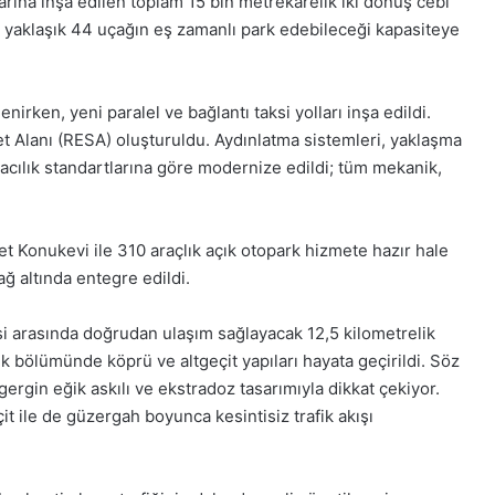
larına inşa edilen toplam 15 bin metrekarelik iki dönüş cebi
k
Gıynık
, yaklaşık 44 uçağın eş zamanlı park edebileceği kapasiteye
a
Medya
tleri
manşetleri
Aralık 2025
28 Kasım 2025
Aralık Pazartesi 2025, Gıynık
28 Kasım Cum
irken, yeni paralel ve bağlantı taksi yolları inşa edildi.
dya manşetleri
Medya manşet
et Alanı (RESA) oluşturuldu. Aydınlatma sistemleri, yaklaşma
vacılık standartlarına göre modernize edildi; tüm mekanik,
et Konukevi ile 310 araçlık açık otopark hizmete hazır hale
 ağ altında entegre edildi.
si arasında doğrudan ulaşım sağlayacak 12,5 kilometrelik
lik bölümünde köprü ve altgeçit yapıları hayata geçirildi. Söz
rgin eğik askılı ve ekstradoz tasarımıyla dikkat çekiyor.
t ile de güzergah boyunca kesintisiz trafik akışı