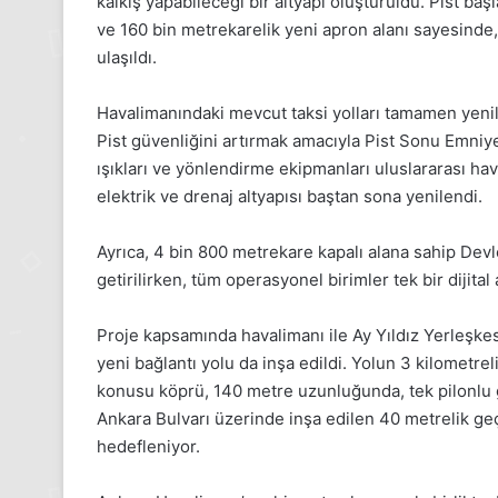
kalkış yapabileceği bir altyapı oluşturuldu. Pist baş
Gıynık
Gıynı
ve 160 bin metrekarelik yeni apron alanı sayesinde
Medya
Medy
manşetleri
manşe
ulaşıldı.
24 Kasım 2025
1 
24 Kasım Pazartesi 2025, Gıynık
1 
Havalimanındaki mevcut taksi yolları tamamen yenilen
Medya manşetleri
Me
Pist güvenliğini artırmak amacıyla Pist Sonu Emniy
ışıkları ve yönlendirme ekipmanları uluslararası ha
elektrik ve drenaj altyapısı baştan sona yenilendi.
Ayrıca, 4 bin 800 metrekare kapalı alana sahip Devl
getirilirken, tüm operasyonel birimler tek bir dijital
Proje kapsamında havalimanı ile Ay Yıldız Yerleşke
yeni bağlantı yolu da inşa edildi. Yolun 3 kilometre
konusu köprü, 140 metre uzunluğunda, tek pilonlu ge
Ankara Bulvarı üzerinde inşa edilen 40 metrelik geçi
hedefleniyor.