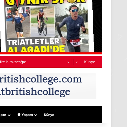
yacak
Künye
por
Yaşam
Künye