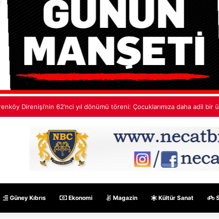
edif Ekinci: Çok yakında bu ülkede TDP’siz hiçbir hükümet hesabı tutma
Güney Kıbrıs
Ekonomi
Magazin
Kültür Sanat
S