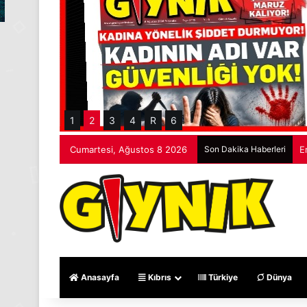
1
2
3
4
R
6
Cumartesi, Ağustos 8 2026
Son Dakika Haberleri
R
Anasayfa
Kıbrıs
Türkiye
Dünya