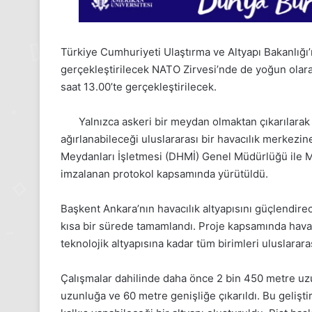
Türkiye Cumhuriyeti Ulaştırma ve Altyapı Bakanlığı
gerçekleştirilecek NATO Zirvesi’nde de yoğun olarak
saat 13.00’te gerçekleştirilecek.
Yalnızca askeri bir meydan olmaktan çıkarılarak 
ağırlanabileceği uluslararası bir havacılık merkezi
Meydanları İşletmesi (DHMİ) Genel Müdürlüğü ile M
imzalanan protokol kapsamında yürütüldü.
Başkent Ankara’nın havacılık altyapısını güçlendir
kısa bir sürede tamamlandı. Proje kapsamında haval
teknolojik altyapısına kadar tüm birimleri uluslarara
24
1
Kasım
Aralık
Çalışmalar dahilinde daha önce 2 bin 450 metre uz
Pazartesi
Pazar
uzunluğa ve 60 metre genişliğe çıkarıldı. Bu gelişti
2025,
2025