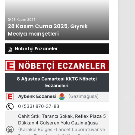
Gıynık
Medya
manşetleri
27 Kasım 2025
a 2025, Gıynık
27 Kasım Perşembe 2025,
leri
Medya manşetleri
Nöbetçi Eczaneler