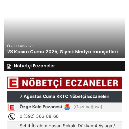
Kasım
Ka
Cuma
Pe
2025,
20
Gıynık
Gı
Medya
M
manşetleri
ma
28 Kasım 2025
28 Kasım Cuma 2025, Gıynık Medya manşetleri
Nöbetçi Eczaneler