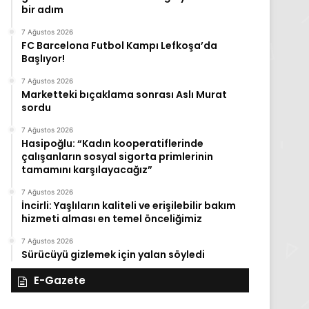
bir adım
7 Ağustos 2026
FC Barcelona Futbol Kampı Lefkoşa’da
Başlıyor!
7 Ağustos 2026
Marketteki bıçaklama sonrası Aslı Murat
sordu
7 Ağustos 2026
Hasipoğlu: “Kadın kooperatiflerinde
çalışanların sosyal sigorta primlerinin
tamamını karşılayacağız”
7 Ağustos 2026
İncirli: Yaşlıların kaliteli ve erişilebilir bakım
hizmeti alması en temel önceliğimiz
7 Ağustos 2026
Sürücüyü gizlemek için yalan söyledi
E-Gazete