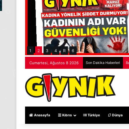
1
2
3
4
R
6
Cumartesi, Ağustos 8 2026
Son Dakika Haberleri
R
Anasayfa
Kıbrıs
Türkiye
Dünya