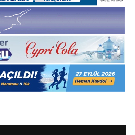
1
Aralık
Pazartesi
2025,
Gıynık
Medya
manşetleri
1 Aralık 2025
5, Gıynık
1 Aralık Pazartesi 2025, Gıynık
Medya manşetleri