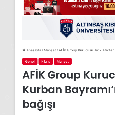
Anasayfa
/
Manşet
/
AFİK Group Kurucusu Jack Afik’ten
Genel
Kıbrıs
Manşet
AFİK Group Kuruc
Kurban Bayramı’
bağışı