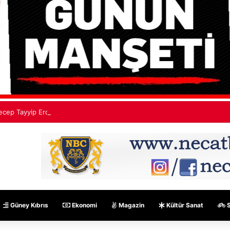
ecep Tayyip Erdoğan: Mekke Ortak Savunma Anlaşması hiçbir ülkeyi hed
Güney Kıbrıs
Ekonomi
Magazin
Kültür Sanat
S