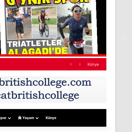
ef almıyor
Künye
por
Yaşam
Künye