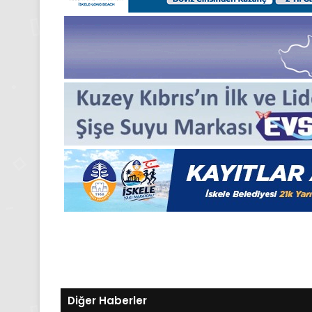
24
Kasım
Pazartesi
2025,
Gıynık
Medya
manşetleri
24 Kasım 2025
24 Kasım Pazartesi 202
Medya manşetleri
Diğer Haberler