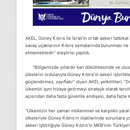
AKEL, Güney Kıbrıs ile İsrail’in ortak askeri tatbika
savaş uçaklarının Kıbrıs semalarında bulunması ne ha
etmemektedir” eleştirisi yapıldı.
“Bölgemizde yıllardır kan dökülmesinde ve ulus
ülkelerin ordularıyla Güney Kıbrıs’ın askeri işbirli
güçlendirmez, zayıflatır” diyen AKEL yetkililileri, 
ülkemizi aynı hizaya getirmeyi stratejik olarak te
açısından daha fazla güvenlik endişesi, daha fazla te
24
“Ülkemizin her zaman mükemmel ve karşılıklı yarar s
Kasım
ülkeleriyle Güney Kıbrıs’ın ilişkilerinde sorunlara 
Pazartesi
askeri işbirliğiyle Güney Kıbrıs’ın MEB’inin Türkiye
2025,