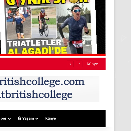
Künye
por
Yaşam
Künye