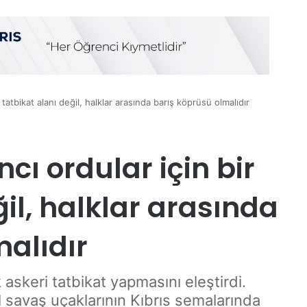
 tatbikat alanı değil, halklar arasında barış köprüsü olmalıdır
cı ordular için bir
ğil, halklar arasında
malıdır
k askeri tatbikat yapmasını eleştirdi.
l savaş uçaklarının Kıbrıs semalarında