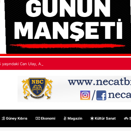
5 yaşındaki Can Ulay, Ağrı Dağı zirvesine çıkan en genç Kıbrıslı Türk oldu
Güney Kıbrıs
Ekonomi
Magazin
Kültür Sanat
S