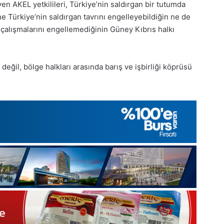
Gıynık
iyen AKEL yetkilileri, Türkiye’nin saldırgan bir tutumda
Medya
 Türkiye’nin saldırgan tavrını engelleyebildiğin ne de
manşetleri
çalışmalarını engellemediğinin Güney Kıbrıs halkı
1 Aralık 2025
5, Gıynık
1 Aralık Pazartesi 2025, Gıynık
Medya manşetleri
ı değil, bölge halkları arasında barış ve işbirliği köprüsü