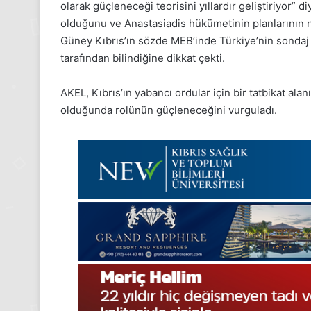
Gıynık
olarak güçleneceği teorisini yıllardır geliştiriyor” d
Medya
olduğunu ve Anastasiadis hükümetinin planlarının ne
manşetleri
Güney Kıbrıs’ın sözde MEB’inde Türkiye’nin sondaj 
24 Kasım 2025
24 Kasım Pazartesi 202
tarafından bilindiğine dikkat çekti.
Medya manşetleri
AKEL, Kıbrıs’ın yabancı ordular için bir tatbikat alan
olduğunda rolünün güçleneceğini vurguladı.