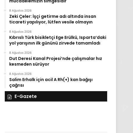
mücadelemizin simgesidir
8 Ağustos 2026
Zeki Çeler: İşçi getirme adı altında insan
ticareti yapılıyor, lütfen vesile olmayın
8 Ağustos 2026
Kıbrıslı Türk bisikletçi Ege Erülkü, Isparta’daki
yol yarışının ilk gününü zirvede tamamladı
8 Ağustos 2026
Dut Deresi Kanal Projesi’nde çalışmalar hız
kesmeden sürüyor
8 Ağustos 2026
Salim Erhalk için acil A Rh(+) kan bağışı
çağrısı
E-Gazete
28
27
Kasım
Kasım
Cuma
Perşembe
2025,
2025,