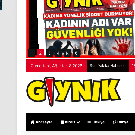
1
2
3
4
R
6
Cumartesi, Ağustos 8 2026
Son Dakika Haberleri
1
Anasayfa
Kıbrıs
Türkiye
Dünya