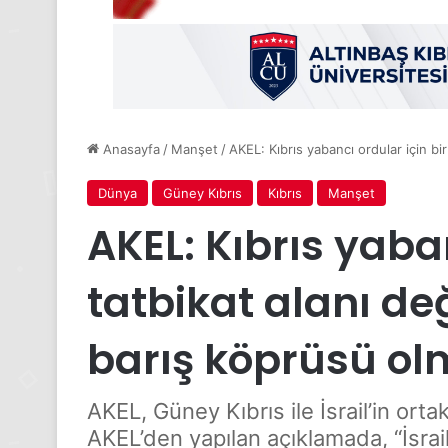
Anasayfa
/
Manşet
/
AKEL: Kıbrıs yabancı ordular için bir
Dünya
Güney Kıbrıs
Kıbrıs
Manşet
AKEL: Kıbrıs yaban
tatbikat alanı de
barış köprüsü ol
AKEL, Güney Kıbrıs ile İsrail’in orta
AKEL’den yapılan açıklamada, “İsrai