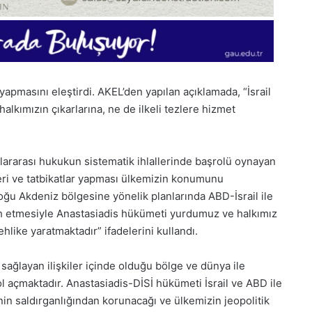
t yapmasını eleştirdi. AKEL’den yapılan açıklamada, “İsrail
lkımızın çıkarlarına, ne de ilkeli tezlere hizmet
lararası hukukun sistematik ihlallerinde başrolü oynayan
kleri ve tatbikatlar yapması ülkemizin konumunu
“Doğu Akdeniz bölgesine yönelik planlarında ABD-İsrail ile
rcih etmesiyle Anastasiadis hükümeti yurdumuz ve halkımız
hlike yaratmaktadır” ifadelerini kullandı.
1
ağlayan ilişkiler içinde olduğu bölge ve dünya ile
Aralık
yol açmaktadır. Anastasiadis-DİSİ hükümeti İsrail ve ABD ile
Pazartesi
’nin saldırganlığından korunacağı ve ülkemizin jeopolitik
2025,