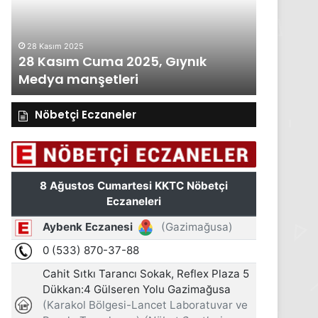
Gıynık
Gıynık
Medya
Medya
manşetleri
manşetleri
28 Kasım 2025
27 Kasım 2
28 Kasım Cuma 2025, Gıynık
27 Kası
Medya manşetleri
Medya m
Nöbetçi Eczaneler