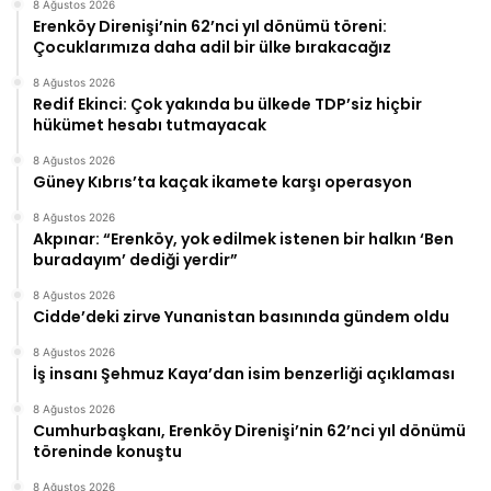
8 Ağustos 2026
Erenköy Direnişi’nin 62’nci yıl dönümü töreni:
Çocuklarımıza daha adil bir ülke bırakacağız
8 Ağustos 2026
Redif Ekinci: Çok yakında bu ülkede TDP’siz hiçbir
hükümet hesabı tutmayacak
8 Ağustos 2026
Güney Kıbrıs’ta kaçak ikamete karşı operasyon
8 Ağustos 2026
Akpınar: “Erenköy, yok edilmek istenen bir halkın ‘Ben
buradayım’ dediği yerdir”
8 Ağustos 2026
Cidde’deki zirve Yunanistan basınında gündem oldu
8 Ağustos 2026
İş insanı Şehmuz Kaya’dan isim benzerliği açıklaması
8 Ağustos 2026
Cumhurbaşkanı, Erenköy Direnişi’nin 62’nci yıl dönümü
töreninde konuştu
8 Ağustos 2026