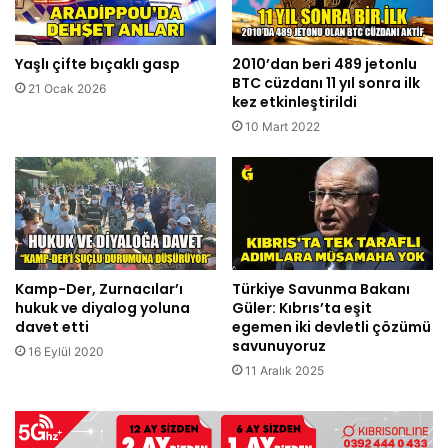
Yaşlı çifte bıçaklı gasp
2010’dan beri 489 jetonlu
BTC cüzdanı 11 yıl sonra ilk
21 Ocak 2026
kez etkinleştirildi
10 Mart 2022
Kamp-Der, Zurnacılar’ı
Türkiye Savunma Bakanı
hukuk ve diyalog yoluna
Güler: Kıbrıs’ta eşit
davet etti
egemen iki devletli çözümü
savunuyoruz
16 Eylül 2020
11 Aralık 2025