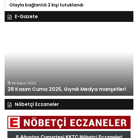
Olayla bağlantılı 2 kişi tutuklandı
E-Gazete
28
27
Kasım
Ka
Cuma
Pe
2025,
20
Gıynık
Gı
Medya
M
manşetleri
ma
28 Kasım 2025
28 Kasım Cuma 2025, Gıynık Medya manşetleri
Nöbetçi Eczaneler