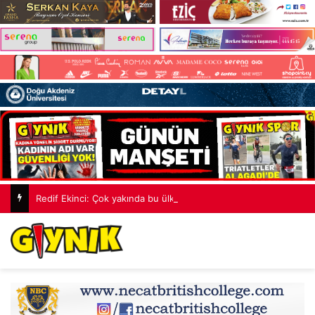
Redif Ekinci: Çok yakında bu ülkede TDP’siz hiçbir hükümet hesabı tutmayacak