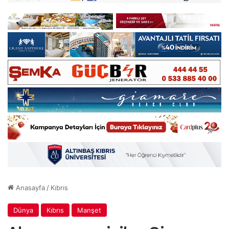
Anasayfa
/
Kıbrıs
Dünya
Kıbrıs
Manşet