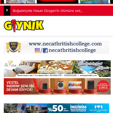
Boğazköy’de Hasan Düzgen’in ölümüne sebep olan zanlı J.P.A. mahkemeden özür diledi