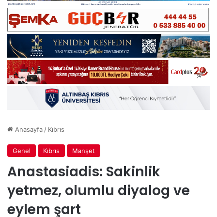
Anasayfa
/
Kıbrıs
Genel
Kıbrıs
Manşet
Anastasiadis: Sakinlik
yetmez, olumlu diyalog ve
eylem şart