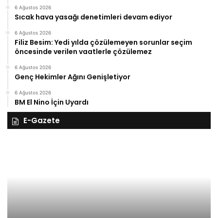
6 Ağustos 2026
Sıcak hava yasağı denetimleri devam ediyor
6 Ağustos 2026
Filiz Besim: Yedi yılda çözülemeyen sorunlar seçim
öncesinde verilen vaatlerle çözülemez
6 Ağustos 2026
Genç Hekimler Ağını Genişletiyor
6 Ağustos 2026
BM El Nino İçin Uyardı
E-Gazete
27
Kasım
Perşembe
2025,
Gıynık
Medya
manşetleri
27 Kasım 2025