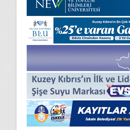
2025,
Gıynık
Medya
manşetleri
24 Kasım 2025
24 Kasım Pazartesi 2025,
Medya manşetleri