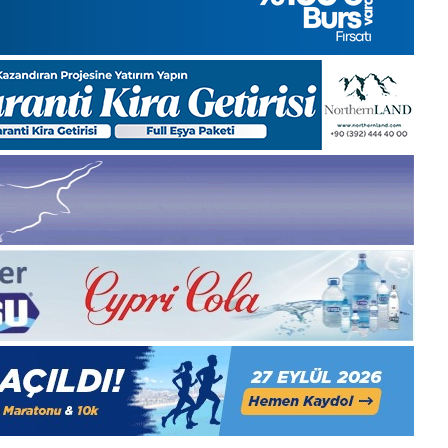
2025,
Gıynık
Medya
manşetleri
1 Aralık 2025
 Gıynık
1 Aralık Pazartesi 2025, Gıynık
Medya manşetleri