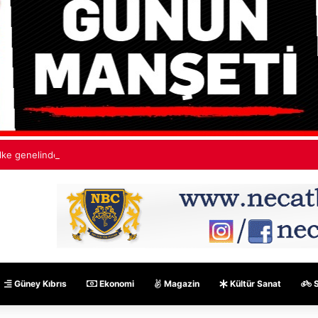
lke genelinde trafik kazaları: İki sürücü ağır yaralandı
Güney Kıbrıs
Ekonomi
Magazin
Kültür Sanat
S