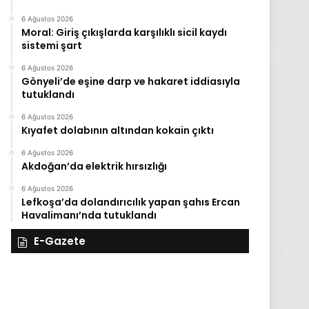
6 Ağustos 2026
Moral: Giriş çıkışlarda karşılıklı sicil kaydı
sistemi şart
6 Ağustos 2026
Gönyeli’de eşine darp ve hakaret iddiasıyla
tutuklandı
6 Ağustos 2026
Kıyafet dolabının altından kokain çıktı
6 Ağustos 2026
Akdoğan’da elektrik hırsızlığı
6 Ağustos 2026
Lefkoşa’da dolandırıcılık yapan şahıs Ercan
Havalimanı’nda tutuklandı
E-Gazete
28
27
Kasım
Kasım
Cuma
Perşembe