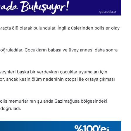
çta ölü olarak bulundular. İngiliz üslerinden polisler olay
doğruladılar. Çocukların babası ve üvey annesi daha sonra
eveynleri başka bir yerdeyken çocuklar uyumaları için
or, ancak kesin ölüm nedeninin otopsi ile ortaya çıkması
 polis memurlarının şu anda Gazimağusa bölgesindeki
 doğruladı.
1
Aralık
Pazartesi