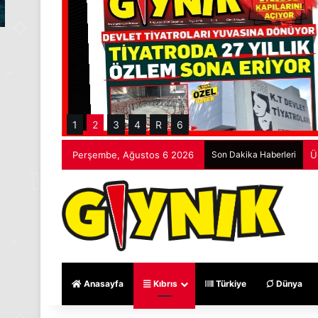
1
2
3
4
R
6
Perşembe, Ağustos 6 2026
Son Dakika Haberleri
Ü
Anasayfa
Kıbrıs
Türkiye
Dünya