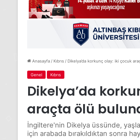
Anasayfa
/
Kıbrıs
/
Dikelya’da korkunç olay: iki çocuk ar
Genel
Kıbrıs
Dikelya’da korkun
araçta ölü bulun
İngiltere'nin Dikelya üssünde, yaşla
için arabada bırakıldıktan sonra hay