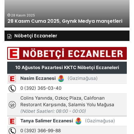
manşetleri
ma
28 Kasım 2025
28 Kasım Cuma 2025, Gıynık Medya manşetleri
Nöbetçi Eczaneler