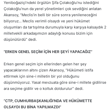
Yeniboğaziçi’ndeki örgütün Şifa Çolakoğlu’nu istediğini
Çolakoğlu’nun da yerel yönetimleri çok sevdiğini anlatan
Akansoy, “Meclis’in belli bir süre sonra yenileneceğini
biliyoruz… Meclis verimli olsaydı ve yeni hükümet
oluşumları da tartışılma durumuyla karşı karşıya kalsaydık 2
milletvekili arkadaşımızın adaylığı konusu bizim için
düşünülürdü” dedi.
“ERKEN GENEL SEÇİM İÇİN HER ŞEYİ YAPACAĞIZ”
Erken genel seçim için ellerinden gelen her şey
yapacaklarının altını çizen Akansoy, “Hükümeti istifa
ettirmek için sine-i milletin bir yol olduğunu
düşünmüyoruz. Yasal mevzuata göre sine-i millete gidilirse
ara seçime gidilir ve o koltuk doldurulur” dedi.
“CTP, CUMHURBAŞKANLIĞI’NDA VE HÜKÜMETTE
OLSAYDI BU BİNA YAPILMAZDI”