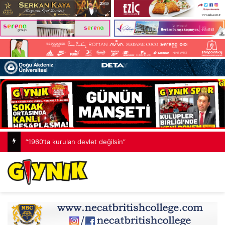
“1960’ta kurulan devlet değilsin”