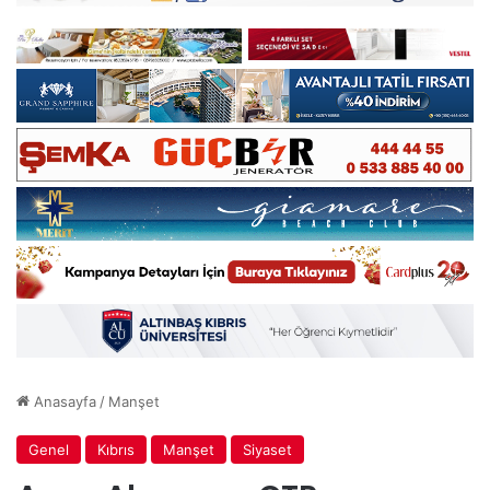
Anasayfa
/
Manşet
Genel
Kıbrıs
Manşet
Siyaset