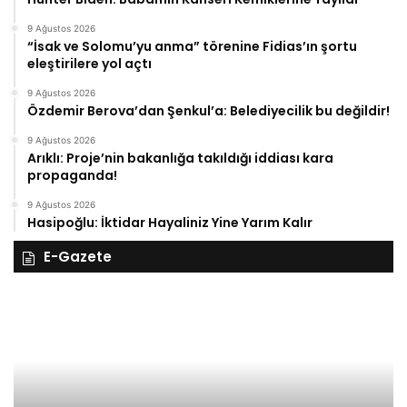
9 Ağustos 2026
“İsak ve Solomu’yu anma” törenine Fidias’ın şortu
eleştirilere yol açtı
9 Ağustos 2026
Özdemir Berova’dan Şenkul’a: Belediyecilik bu değildir!
9 Ağustos 2026
Arıklı: Proje’nin bakanlığa takıldığı iddiası kara
propaganda!
9 Ağustos 2026
Hasipoğlu: İktidar Hayaliniz Yine Yarım Kalır
E-Gazete
28
27
Kasım
Ka
Cuma
Pe
2025,
20
Gıynık
Gı
Medya
M