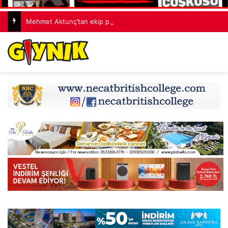
Mehmet Aktunç’tan ekip paylaşımı: Ortak akıl, cesur fikirler, umut dolu projeler