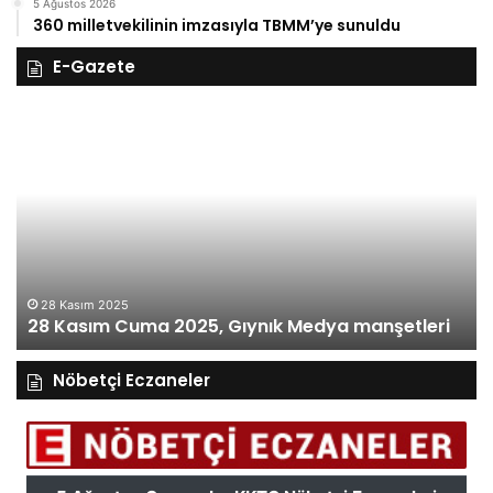
5 Ağustos 2026
360 milletvekilinin imzasıyla TBMM’ye sunuldu
E-Gazete
28
27
Kasım
Ka
Cuma
Pe
2025,
20
Gıynık
Gı
Medya
M
manşetleri
ma
28 Kasım 2025
28 Kasım Cuma 2025, Gıynık Medya manşetleri
Nöbetçi Eczaneler