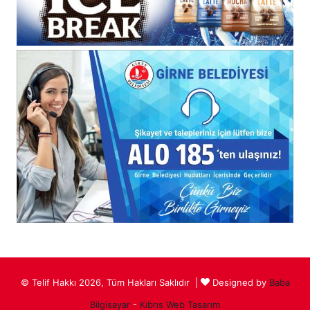
© Telif Hakkı 2026, Tüm Hakları Saklıdır |
Designed by
Baba
Bilgisayar
-
Kıbrıs Web Tasarım