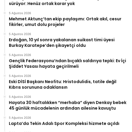
sürüyor: Henüz ortak karar yok
5 Ağustos 2026
Mehmet Aktunç’tan ekip paylaşımı: Ortak akıl, cesur
fikirler, umut dolu projeler
5 Ağustos 2026
Erdoğan, 10 yıl sonra yakalanan suikast timi üyesi
Burkay Karatepe’den şikayetçi oldu
5 Ağustos 2026
Gençlik Federasyonu’ndan bıçaklı saldırıya tepki: Ev İçi
Şiddet Yasası hayata geçirilmeli
5 Ağustos 2026
Eski DİSİ Başkanı Neofitu: Hristodulidis, tatile değil
Kıbrıs sorununa odaklansın
5 Ağustos 2026
Hayata 30 haftalıkken “merhaba” diyen Denkay bebek
45 günlük mücadelenin ardından ailesine kavuştu
5 Ağustos 2026
Lapta’da Tekin Adalı Spor Kompleksi hizmete açıldı