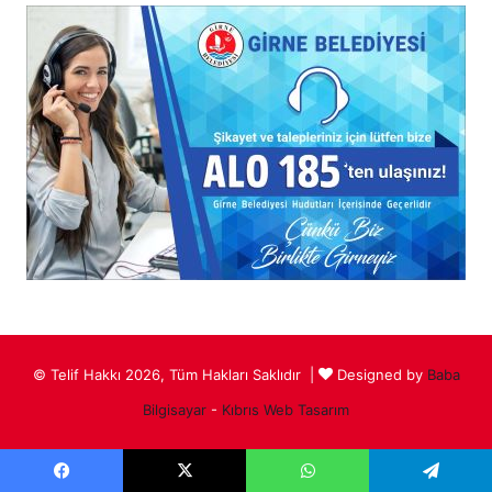
© Telif Hakkı 2026, Tüm Hakları Saklıdır |
Designed by
Baba
Bilgisayar
-
Kıbrıs Web Tasarım