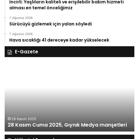
İncirli: Yaşlıların kaliteli ve erişilebilir bakım hizmeti
alması en temel önceliğimiz
7 Ağustos 2026
Sürücüyü gizlemek için yalan söyledi
7 Ağustos 2026
Hava sıcaklığı 41 dereceye kadar yükselecek
E-Gazete
28
27
Kasım
Ka
Cuma
Pe
2025,
20
Gıynık
Gı
Medya
M
manşetleri
ma
28 Kasım 2025
28 Kasım Cuma 2025, Gıynık Medya manşetleri