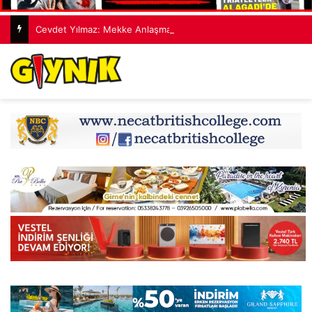
Cevdet Yılmaz: Mekke Anlaşması bölgenin güvenlik mimarisine katkı sağlayacak tarihi bir adım