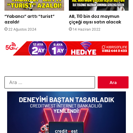
“Yabancı” arttı “turist”
AB, 110 bin doz maymun
azaldı!
çiçeği aşısı satın alacak
22 Ağustos 2024
14 Haziran 2022
Arama: