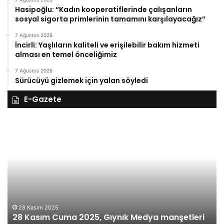
Hasipoğlu: “Kadın kooperatiflerinde çalışanların
sosyal sigorta primlerinin tamamını karşılayacağız”
7 Ağustos 2026
İncirli: Yaşlıların kaliteli ve erişilebilir bakım hizmeti
alması en temel önceliğimiz
7 Ağustos 2026
Sürücüyü gizlemek için yalan söyledi
E-Gazete
28
27
Kasım
Ka
Cuma
Pe
2025,
20
Gıynık
Gı
Medya
M
manşetleri
ma
28 Kasım 2025
28 Kasım Cuma 2025, Gıynık Medya manşetleri