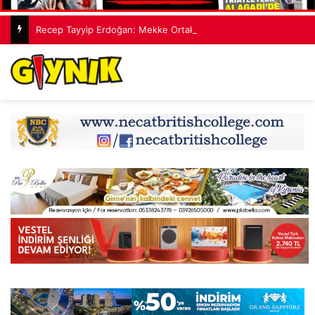
Recep Tayyip Erdoğan: Mekke Ortak Savunma Anlaşması hiçbir ülkeyi hedef almıyor