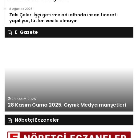
8 Ağustos 2026
Zeki Çeler: İşçi getirme adı altında insan ticareti
yapılıyor, lütfen vesile olmayın
E-Gazete
28
27
Kasım
Ka
Cuma
Pe
2025,
20
Gıynık
Gı
Medya
M
manşetleri
ma
28 Kasım 2025
28 Kasım Cuma 2025, Gıynık Medya manşetleri
Nöbetçi Eczaneler