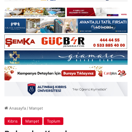
Anasayfa
/
Manşet
Kıbrıs
Manşet
Toplum