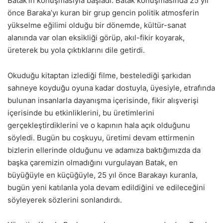
Batak’ın konuşmasıyla başladı. Batak konuşmasında 25 yıl
önce Baraka’yı kuran bir grup gencin politik atmosferin
yükselme eğilimi olduğu bir dönemde, kültür-sanat
alanında var olan eksikliği görüp, akıl-fikir koyarak,
üreterek bu yola çıktıklarını dile getirdi.
Okuduğu kitaptan izlediği filme, bestelediği şarkıdan
sahneye koyduğu oyuna kadar dostuyla, üyesiyle, etrafında
bulunan insanlarla dayanışma içerisinde, fikir alışverişi
içerisinde bu etkinliklerini, bu üretimlerini
gerçekleştirdiklerini ve o kapının hala açık olduğunu
söyledi. Bugün bu coşkuyu, üretimi devam ettirmenin
bizlerin ellerinde olduğunu ve adamıza baktığımızda da
başka çaremizin olmadığını vurgulayan Batak, en
büyüğüyle en küçüğüyle, 25 yıl önce Barakayı kuranla,
bugün yeni katılanla yola devam edildiğini ve edileceğini
söyleyerek sözlerini sonlandırdı.