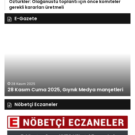
Öztürkler: Olağanüstü toplantı için önce komiteler
gerekli kararları üretmeli
E-Gazete
28
27
Kasım
Ka
Cuma
Pe
2025,
20
Gıynık
Gı
Medya
M
manşetleri
ma
28 Kasım 2025
28 Kasım Cuma 2025, Gıynık Medya manşetleri
Nöbetçi Eczaneler