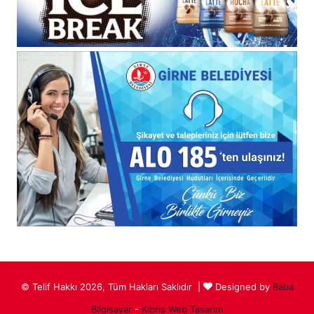
© Telif Hakkı 2026, Tüm Hakları Saklıdır |
Designed by
Baba
Bilgisayar
-
Kıbrıs Web Tasarım