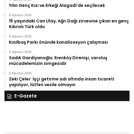
Yılın Genç Kızı ve Erkeği Alagadi’de seçilecek
8 Ağustos 2026
15 yaşındaki Can Ulay, Ağrı Dağı zirvesine çıkan en genç
Kıbrıslı Türk oldu
8 Ağustos 2026
Kızılbaş Parkı önünde kanalizasyon çalışması
8 Ağustos 2026
Sadık Gardiyanoğlu: Erenköy Direnişi, varoluş
mücadelemizin simgesidir
8 Ağustos 2026
Zeki Çeler: İşçi getirme adı altında insan ticareti
yapılıyor, lütfen vesile olmayın
E-Gazete
28
27
Kasım
Ka
Cuma
Pe
2025,
20