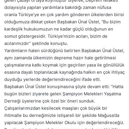
gelen çabayı ortaya koymuştur diyerek, Deprem felaketi
dolayısıyla yapılan yardımlara bakıldığı zaman nüfusa
oranla Türkiye’ye en çok yardım gönderen ülkelerden birisi
olduğumuza dikkat çeken Başbakan Ünal Üstel, “Bu bizim
kardeşlik hukukumuzun ne kadar güçlü olduğunun en
somut göstergesidir. Türkiye’mizin acıları, bizim de
acılarımızdır” şeklinde konuştu.
Yardımların halen sürdüğünü belirten Başbakan Ünal Üstel,
aynı zamanda ülkemizin depreme hazır hale getirilmesi
çalışmalarına katkı koymak için geçirilen yasa ile gönüllülük
esasına dayalı toplanılacak kaynağında halkın en çok ihtiyaç
duyduğu yerlerde değerlendireceğini ifade etti.
Başbakan Ünal Üstel konuşmasına şöyle devam etti: “Hatta
bugün bizleri ziyarete gelen Şampiyon Melekleri Yaşatma
Derneği üyelerine çok özel bir öneri sunduk.
Çalışanlarımızdan kesilecek maaşları çok büyük bir
ihtimalle bu derneğimizle istişareli bir şekilde Mağusa’da
yapılacak Şampiyon Melekler Okulu için değerlendireceğiz.