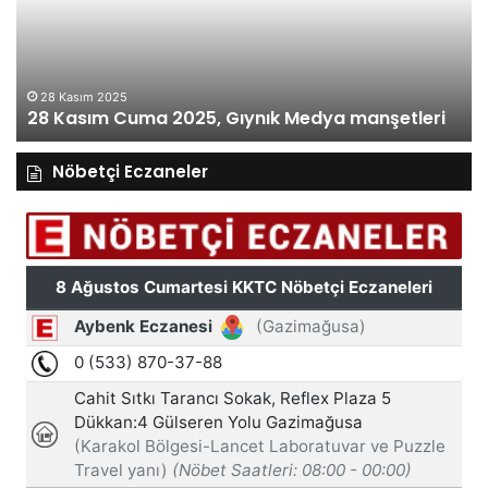
Gıynık
Gı
Medya
M
manşetleri
ma
28 Kasım 2025
28 Kasım Cuma 2025, Gıynık Medya manşetleri
Nöbetçi Eczaneler