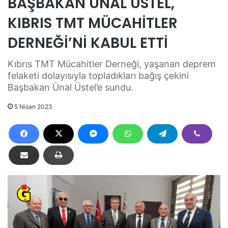
BAŞBAKAN ÜNAL ÜSTEL,
KIBRIS TMT MÜCAHİTLER
DERNEĞİ’Nİ KABUL ETTİ
Kıbrıs TMT Mücahitler Derneği, yaşanan deprem
felaketi dolayısıyla topladıkları bağış çekini
Başbakan Ünal Üstel’e sundu.
5 Nisan 2023