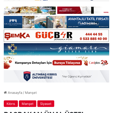
Anasayfa
/
Manşet
Kıbrıs
Manşet
Siyaset