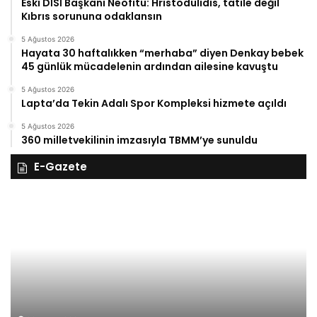
Eski DİSİ Başkanı Neofitu: Hristodulidis, tatile değil
Kıbrıs sorununa odaklansın
5 Ağustos 2026
Hayata 30 haftalıkken “merhaba” diyen Denkay bebek
45 günlük mücadelenin ardından ailesine kavuştu
5 Ağustos 2026
Lapta’da Tekin Adalı Spor Kompleksi hizmete açıldı
5 Ağustos 2026
360 milletvekilinin imzasıyla TBMM’ye sunuldu
E-Gazete
28
27
Kasım
Ka
Cuma
Pe
2025,
20
Gıynık
Gı
Medya
M
manşetleri
ma