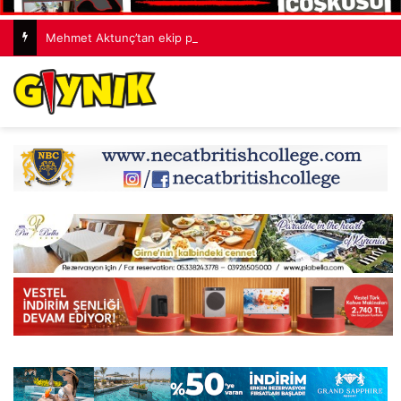
Mehmet Aktunç’tan ekip paylaşımı: Ortak akıl, cesur fikirler, umut dolu projeler