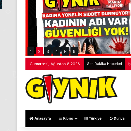
1
2
3
4
R
6
Cumartesi, Ağustos 8 2026
Son Dakika Haberleri
İ
Anasayfa
Kıbrıs
Türkiye
Dünya