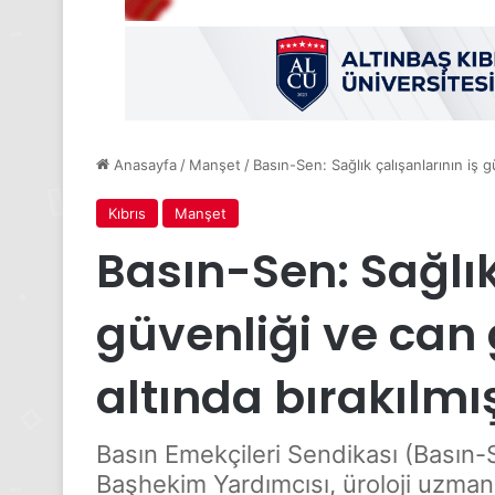
Anasayfa
/
Manşet
/
Basın-Sen: Sağlık çalışanlarının iş g
Kıbrıs
Manşet
Basın-Sen: Sağlık
güvenliği ve can 
altında bırakılmış
Basın Emekçileri Sendikası (Basın
Başhekim Yardımcısı, üroloji uzman