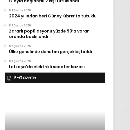
Olayla bağlantılı 2 kişi tutuklandı
8 Ağustos 2026
2024 yılından beri Güney Kıbrıs’ta tutuklu
8 Ağustos 2026
Zararlı popülasyonu yüzde 90’a varan
oranda baskılandı
8 Ağustos 2026
Ülke genelinde denetim gerçekleştirildi
8 Ağustos 2026
Lefkoşa’da elektrikli scooter kazası
E-Gazete
28
27
Kasım
Kasım
Cuma
Perşembe
2025,
2025,
Gıynık
Gıynık
Medya
Medya
manşetleri
manşetleri