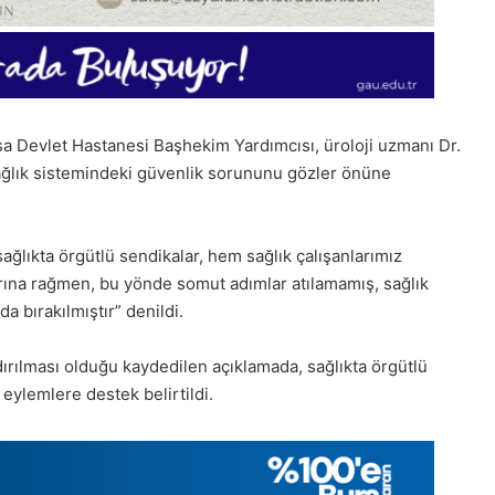
a Devlet Hastanesi Başhekim Yardımcısı, üroloji uzmanı Dr.
sağlık sistemindeki güvenlik sorununu gözler önüne
ağlıkta örgütlü sendikalar, hem sağlık çalışanlarımız
larına rağmen, bu yönde somut adımlar atılamamış, sağlık
da bırakılmıştır” denildi.
1
ndırılması olduğu kaydedilen açıklamada, sağlıkta örgütlü
Aralık
ylemlere destek belirtildi.
Pazartesi
2025,
Gıynık
Medya
manşetleri