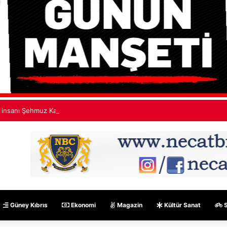
ş insanı Şehmuz Kaya’dan isim benzerliği açıklaması
Güney Kıbrıs
Ekonomi
Magazin
Kültür Sanat
S