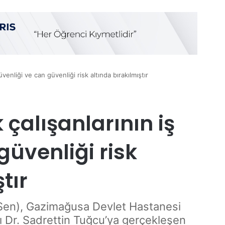
üvenliği ve can güvenliği risk altında bırakılmıştır
 çalışanlarının iş
güvenliği risk
tır
-Sen), Gazimağusa Devlet Hastanesi
ı Dr. Sadrettin Tuğcu’ya gerçekleşen