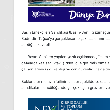
Basın Emekçileri Sendikası (Basın-Sen), Gazimağus
Sadrettin Tuğcu’ya gerçekleşen bıçaklı saldırının 
serdiğini kaydetti.
Basın-Sen’den yapılan yazılı açıklamada, “Hem s
defalarca kez sağlıktaki şiddeti dile getirmiş olma
çalışanlarının iş güvenliği ve can güvenliği risk altın
24
Beklentilerin olayın failinin en sert şekilde cezala
Kasım
sendikaların öncülüğünde gerçekleşen grevlere ve e
Pazartesi
2025,
Gıynık
Medya
manşetleri