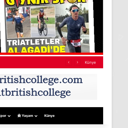
Künye
por
Yaşam
Künye