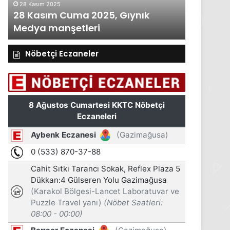
28 Kasım 2025
27 Kasım 2
28 Kasım Cuma 2025, Gıynık
27 Kası
Medya manşetleri
Medya m
Nöbetçi Eczaneler