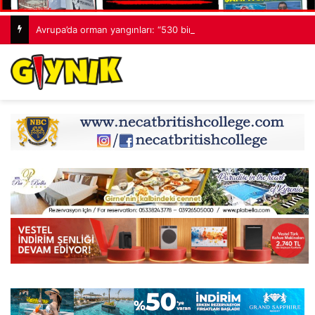
Avrupa’da orman yangınları: “530 bin hektardan fazla alan kaybedildi”