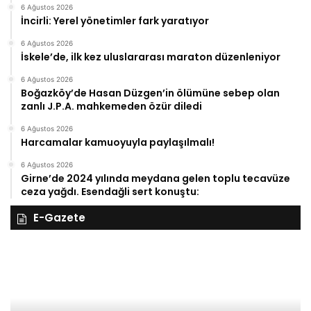
6 Ağustos 2026
İncirli: Yerel yönetimler fark yaratıyor
6 Ağustos 2026
İskele’de, ilk kez uluslararası maraton düzenleniyor
6 Ağustos 2026
Boğazköy’de Hasan Düzgen’in ölümüne sebep olan
zanlı J.P.A. mahkemeden özür diledi
6 Ağustos 2026
Harcamalar kamuoyuyla paylaşılmalı!
6 Ağustos 2026
Girne’de 2024 yılında meydana gelen toplu tecavüze
ceza yağdı. Esendağli sert konuştu:
E-Gazete
28
27
Kasım
Ka
Cuma
Pe
2025,
20
Gıynık
Gı