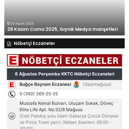
Medya
M
manşetleri
ma
28 Kasım 2025
28 Kasım Cuma 2025, Gıynık Medya manşetleri
Nöbetçi Eczaneler