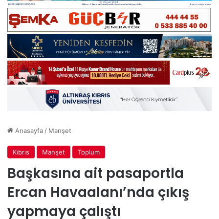
Anasayfa
/
Manşet
Kıbrıs
Manşet
Toplum
Başkasına ait pasaportla
Ercan Havaalanı’nda çıkış
yapmaya çalıştı