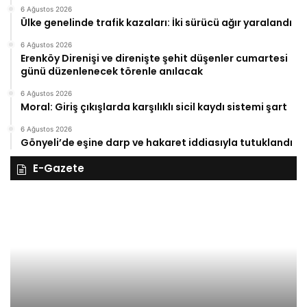
6 Ağustos 2026
Ülke genelinde trafik kazaları: İki sürücü ağır yaralandı
6 Ağustos 2026
Erenköy Direnişi ve direnişte şehit düşenler cumartesi
günü düzenlenecek törenle anılacak
6 Ağustos 2026
Moral: Giriş çıkışlarda karşılıklı sicil kaydı sistemi şart
6 Ağustos 2026
Gönyeli’de eşine darp ve hakaret iddiasıyla tutuklandı
E-Gazete
28
27
Kasım
Ka
Cuma
Pe
2025,
20
Gıynık
Gı
Medya
M
manşetleri
ma