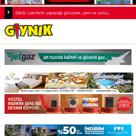
Dânâ: Liderlerin yapacağı görüşme, yeni ve sonuç alıcı 5+1 toplantısına hazırlık niteliği taşıyor