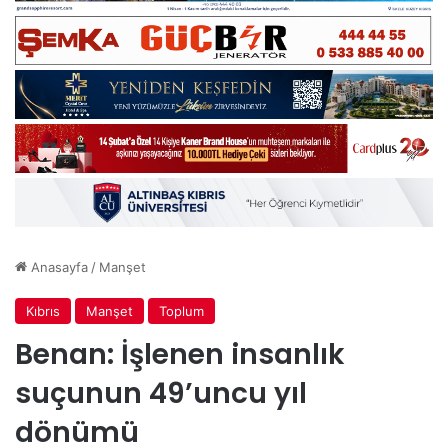
Anasayfa
/
Manşet
Kıbrıs
Manşet
Toplum
Benan: İşlenen insanlık
suçunun 49’uncu yıl
dönümü