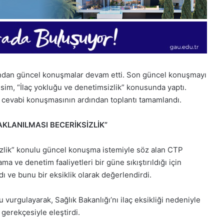
dından güncel konuşmalar devam etti. Son güncel konuşmayı
esim
, “İlaç yokluğu ve denetimsizlik” konusunda yaptı.
 cevabi konuşmasının ardından toplantı tamamlandı.
SAKLANILMASI BECERİKSİZLİK”
izlik” konulu güncel konuşma istemiyle söz alan CTP
a ve denetim faaliyetleri bir güne sıkıştırıldığı için
dı ve bunu bir eksiklik olarak değerlendirdi.
1
vurgulayarak, Sağlık Bakanlığı’nı ilaç eksikliği nedeniyle
Aralık
 gerekçesiyle eleştirdi.
Pazartesi