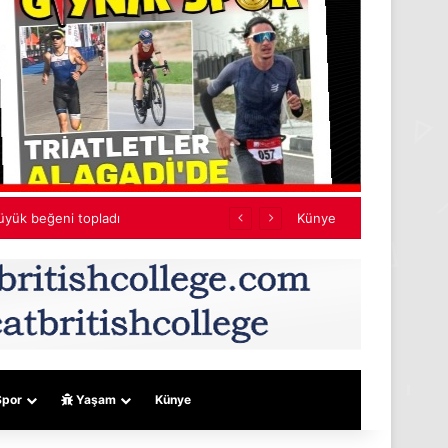
Künye
por
Yaşam
Künye