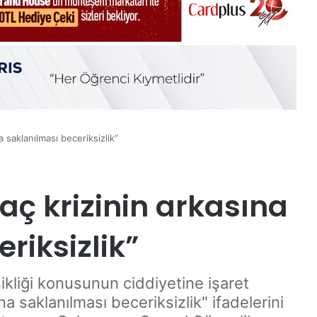
a saklanılması beceriksizlik”
laç krizinin arkasına
riksizlik”
ksikliği konusunun ciddiyetine işaret
na saklanılması beceriksizlik" ifadelerini