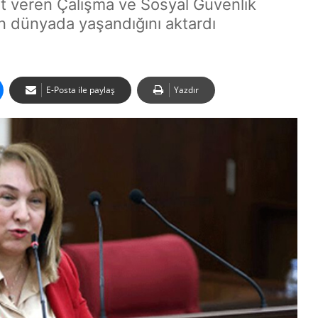
ıt veren Çalışma ve Sosyal Güvenlik
in dünyada yaşandığını aktardı
E-Posta ile paylaş
Yazdır