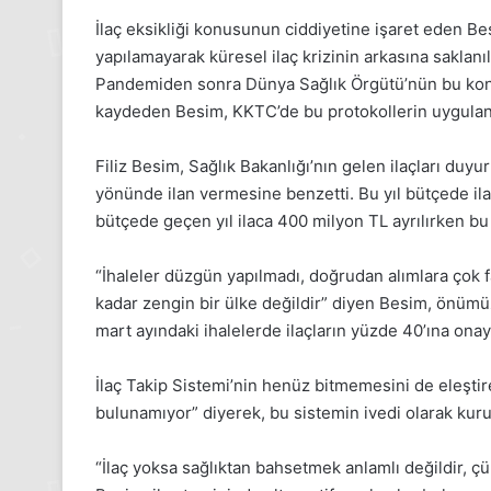
2025,
İlaç eksikliği konusunun ciddiyetine işaret eden Be
Gıynık
yapılamayarak küresel ilaç krizinin arkasına saklanı
Medya
manşetleri
Pandemiden sonra Dünya Sağlık Örgütü’nün bu konu
24 Kasım 2025
kaydeden Besim, KKTC’de bu protokollerin uygulan
24 Kasım Pazartesi 202
Medya manşetleri
Filiz Besim
, Sağlık Bakanlığı’nın gelen ilaçları duyu
yönünde ilan vermesine benzetti. Bu yıl bütçede i
bütçede geçen yıl ilaca 400 milyon TL ayrılırken bu y
“İhaleler düzgün yapılmadı, doğrudan alımlara çok f
kadar zengin bir ülke değildir” diyen Besim, önümüz
mart ayındaki ihalelerde ilaçların yüzde 40’ına onay 
İlaç Takip Sistemi’nin henüz bitmemesini de eleştir
bulunamıyor” diyerek, bu sistemin ivedi olarak kuru
“İlaç yoksa sağlıktan bahsetmek anlamlı değildir, çünk