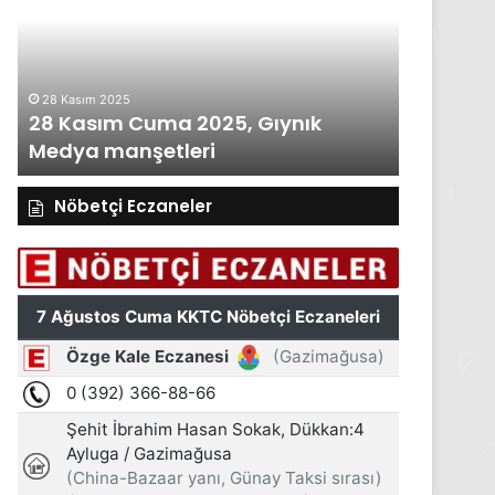
2025,
2025,
Gıynık
Gıynık
Medya
Medya
manşetleri
manşetleri
28 Kasım 2025
27 Kasım 2
28 Kasım Cuma 2025, Gıynık
27 Kası
Medya manşetleri
Medya m
Nöbetçi Eczaneler