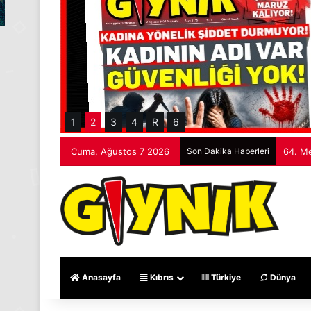
1
2
3
4
R
6
Cuma, Ağustos 7 2026
Son Dakika Haberleri
Çavuş
Anasayfa
Kıbrıs
Türkiye
Dünya