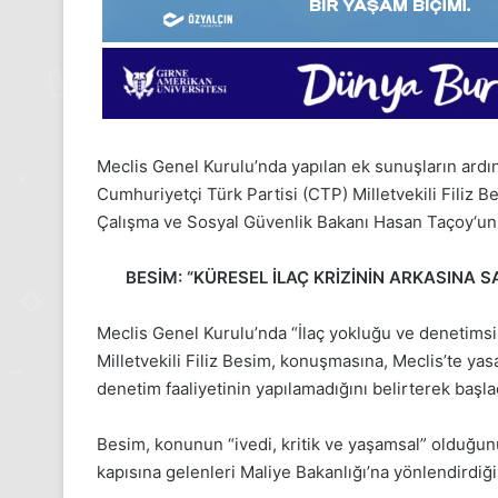
Meclis Genel Kurulu’nda yapılan ek sunuşların ar
Cumhuriyetçi Türk Partisi (CTP) Milletvekili
Filiz B
Çalışma ve Sosyal Güvenlik Bakanı
Hasan Taçoy
‘un
BESİM: “KÜRESEL İLAÇ KRİZİNİN ARKASINA 
Meclis Genel Kurulu’nda “İlaç yokluğu ve denetims
Milletvekili
Filiz Besim
, konuşmasına, Meclis’te yasam
denetim faaliyetinin yapılamadığını belirterek başla
24
Besim, konunun “ivedi, kritik ve yaşamsal” olduğunu 
Kasım
kapısına gelenleri Maliye Bakanlığı’na yönlendirdiği
Pazartesi