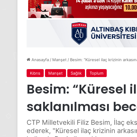
Anasayfa
/
Manşet
/
Besim: “Küresel ilaç krizinin arkasın
Kıbrıs
Manşet
Sağlık
Toplum
Besim: “Küresel i
saklanılması bece
CTP Milletvekili Filiz Besim, İlaç e
ederek, "Küresel ilaç krizinin arkası