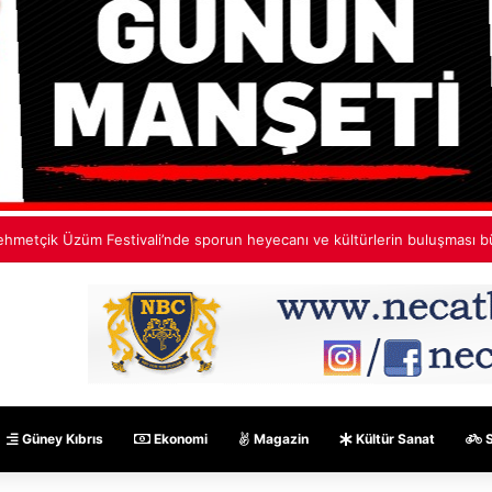
oğlu’ndan Erenköy mesajı
Güney Kıbrıs
Ekonomi
Magazin
Kültür Sanat
S