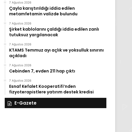
7 Ağustos 2026
Çayla karıştırıldığı iddia edilen
metamfetamin valizde bulundu
7 Ağustos 2026
Şirket kablolarını çaldığı iddia edilen zanlı
tutuksuz yargılanacak
7 Ağustos 2026
KTAMS Temmuz ayı açlık ve yoksulluk sınırını
açıkladı
7 Ağustos 2026
Cebinden 7, evden 211 hap çıktı
7 Ağustos 2026
Esnaf Kefalet Kooperatifi’nden
fizyoterapistlere yatırım destek kredisi
E-Gazete
28
27
Kasım
Kasım
Cuma
Perşembe