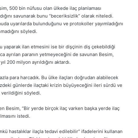
2025,
sim, 500 bin nüfusu olan ülkede ilaç planlaması
Gıynık
ldığını savunarak bunu “beceriksizlik” olarak niteledi.
Medya
manşetleri
da uyarılarda bulunduğunu ve protokoller yayımladığını
1 Aralık 2025
madığını söyledi.
5, Gıynık
1 Aralık Pazartesi 2025, Gıynık
Medya manşetleri
ru yaparak ilan etmesini ise bir dişçinin diş çekebildiği
laca ayrılan paranın yetmeyeceğini de savunan Besim,
ıl 200 milyon ayrıldığını aktardı.
azla para harcadık. Bu ülke ilaçları doğrudan alabilecek
deki günlerde ilaçtaki krizin büyüyeceğini ileri sürdü ve
verildiğini söyledi.
en Besim, “Bir yerde birçok ilaç varken başka yerde ilaç
lmasını istedi.
ü hastalıklar ilaçla tedavi edilebilir” ifadelerini kullanan