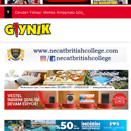
Cevdet Yılmaz: Mekke Anlaşması bölgenin güvenlik mimarisine katkı sağlayacak tarihi bir adım