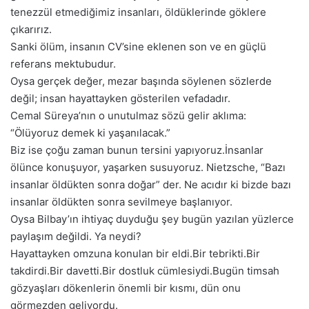
tenezzül etmediğimiz insanları, öldüklerinde göklere
çıkarırız.
Sanki ölüm, insanın CV’sine eklenen son ve en güçlü
referans mektubudur.
Oysa gerçek değer, mezar başında söylenen sözlerde
değil; insan hayattayken gösterilen vefadadır.
Cemal Süreya’nın o unutulmaz sözü gelir aklıma:
“Ölüyoruz demek ki yaşanılacak.”
Biz ise çoğu zaman bunun tersini yapıyoruz.İnsanlar
ölünce konuşuyor, yaşarken susuyoruz. Nietzsche, “Bazı
insanlar öldükten sonra doğar” der. Ne acıdır ki bizde bazı
insanlar öldükten sonra sevilmeye başlanıyor.
Oysa Bilbay’ın ihtiyaç duyduğu şey bugün yazılan yüzlerce
paylaşım değildi. Ya neydi?
Hayattayken omzuna konulan bir eldi.Bir tebrikti.Bir
takdirdi.Bir davetti.Bir dostluk cümlesiydi.Bugün timsah
gözyaşları dökenlerin önemli bir kısmı, dün onu
görmezden geliyordu.