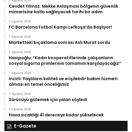
7 Ağustos 2026
Cevdet Yılmaz: Mekke Anlaşması bölgenin güvenlik
mimarisine katkı sağlayacak tarihi bir adım
7 Ağustos 2026
FC Barcelona Futbol Kampı Lefkoşa’da Başlıyor!
7 Ağustos 2026
Marketteki bıçaklama sonrası Aslı Murat sordu
7 Ağustos 2026
Hasipoğlu: “Kadın kooperatiflerinde çalışanların
sosyal sigorta primlerinin tamamını karşılayacağız”
7 Ağustos 2026
İncirli: Yaşlıların kaliteli ve erişilebilir bakım hizmeti
alması en temel önceliğimiz
7 Ağustos 2026
Sürücüyü gizlemek için yalan söyledi
7 Ağustos 2026
Hava sıcaklığı 41 dereceye kadar yükselecek
E-Gazete