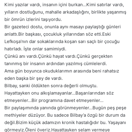
Kimi yazılar vardı, insanın içini burkan…Kimi satırlar vardı,
yılların dostluğunu, mahalle arkadaşlığını, birlikte yaşanmış
bir ömrün izlerini taşıyordu.
Bir gazeteci dostu, onunla aynı masayı paylaştığı günleri
anlattı.Bir başkası, çocukluk yıllarından söz etti.Eski
Lefkoşa’nın dar sokaklarında koşan sarı saçlı bir çocuğu
hatırladı. İşte onlar samimiydi.
Çünkü anı vardı.Çünkü hayat vardı.Çünkü gerçekten
tanınmış bir insanın ardından yazılmış cümlelerdi.
Ama gün boyunca okuduklarımın arasında beni rahatsız
eden başka bir şey de vardı.
Bilbay, sanki öldükten sonra değerli olmuştu.
Hayattayken onu alkışlamayanlar…Başarılarından söz
etmeyenler…Bir programına davet etmeyenler…
Bir paylaşımında yanında görünmeyenler…Bugün peş peşe
methiyeler düzüyor. Bu sadece Bilbay’a özgü bir durum da
değil.Bizim küçük adamızın kronik hastalığıdır bu. Yaşayanı
görmeyiz.Öleni överiz.Hayattayken selam vermeye