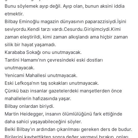
Bunu söylemek ayıp değil. Ayıp olan, bunun aksini iddia
etmektir.
Bilbay Eminoğlu magazin dünyasının paparazzisiydi.İşini
seviyordu.Kendi tarzı vardı.Cesurdu.Girişimciydi.Kimi
zaman eleştirildi, kimi zaman alkışlandı ama hiçbir zaman
silik bir hayat yaşamadı.
Karababa Sokağı onu unutmayacak.
Tantini Hamamı’nın çevresindeki eski dostları
unutmayacak.
Yenicami Mahallesi unutmayacak.
Eski Lefkoşa’nın taş sokakları unutmayacak.
Çünkü bazı insanlar gazetelerdeki manşetlerden önce
mahallelerin hafızasında yaşar.
Bilbay onlardan biriydi.
Martin Heidegger, insanın ölümlülüğünü fark ettiğinde
daha sahici yaşayabileceğini söyler.
Belki Bilbay’ın ardından çıkarılması gereken ders de budur.
Birilerini kaybettikten sonra değer vermeyi bırakıp, onları