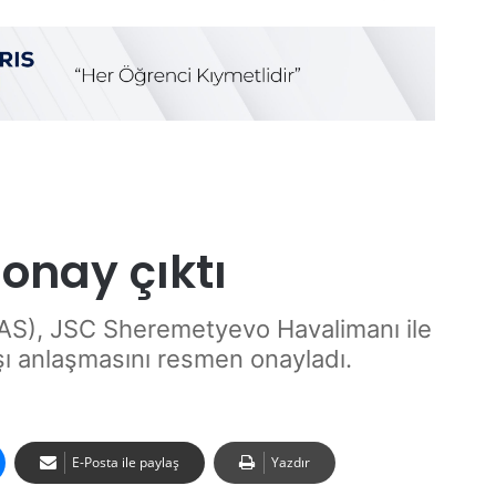
 onay çıktı
FAS), JSC Sheremetyevo Havalimanı ile
şı anlaşmasını resmen onayladı.
E-Posta ile paylaş
Yazdır