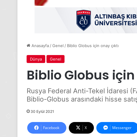
Anasayfa
/
Genel
/
Biblio Globus için onay çıktı
Dünya
Genel
Biblio Globus için
Rusya Federal Anti-Tekel İdaresi (
Biblio-Globus arasındaki hisse satı
30 Eylül 2021
Facebook
X
Messenger