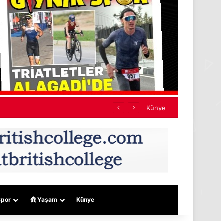
Künye
por
Yaşam
Künye