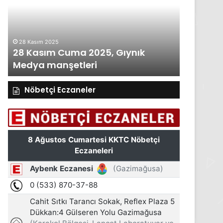
2025,
2025,
Gıynık
Gıynık
Medya
Medya
manşetleri
manşetleri
28 Kasım 2025
27 Kasım 2
28 Kasım Cuma 2025, Gıynık
27 Kası
Medya manşetleri
Medya m
Nöbetçi Eczaneler