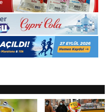
2025,
Gıynık
Medya
manşetleri
1 Aralık 2025
5, Gıynık
1 Aralık Pazartesi 2025, Gıynık
Medya manşetleri