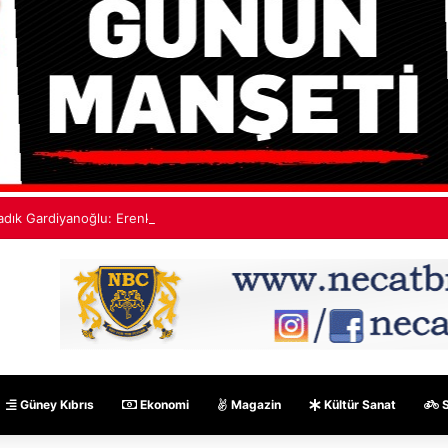
adık Gardiyanoğlu: Erenköy Direnişi, varoluş mücadelemizin simgesidir
Güney Kıbrıs
Ekonomi
Magazin
Kültür Sanat
S