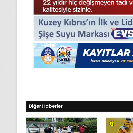
2025,
Gıynık
Medya
manşetleri
24 Kasım 2025
24 Kasım Pazartesi 202
Medya manşetleri
Diğer Haberler