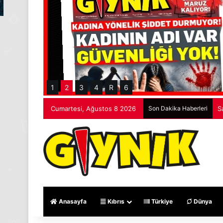
1
2
3
4
R
6
Cumartesi, Ağustos 8 2026
Son Dakika Haberleri
S
Anasayfa
Kıbrıs
Türkiye
Dünya