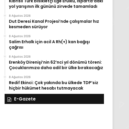
Kıbrıslı Türk bisikletçi Ege Erülkü, Isparta’daki
yol yarışının ilk gününü zirvede tamamladı
8 Ağustos 2026
Dut Deresi Kanal Projesi’nde çalışmalar hız
kesmeden sürüyor
8 Ağustos 2026
Salim Erhalk için acil A Rh(+) kan bağışı
çağrısı
8 Ağustos 2026
Erenköy Direnişi’nin 62’nci yıl dönümü töreni:
Çocuklarımıza daha adil bir ülke bırakacağız
8 Ağustos 2026
Redif Ekinci: Çok yakında bu ülkede TDP’siz
hiçbir hükümet hesabı tutmayacak
E-Gazete
28
27
Kasım
Kasım
Cuma
Perşembe