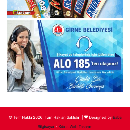
© Telif Hakkı 2026, Tüm Hakları Saklıdır |
Designed by
Baba
Bilgisayar
-
Kıbrıs Web Tasarım