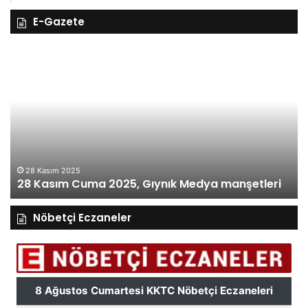
E-Gazete
28
27
Kasım
Ka
Cuma
Pe
2025,
20
Gıynık
Gı
Medya
M
manşetleri
ma
28 Kasım 2025
28 Kasım Cuma 2025, Gıynık Medya manşetleri
Nöbetçi Eczaneler