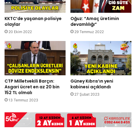
KKTC’de yaşanan polisiye
Oğuz: “Amaç üretimin
olaylar
devamlılığı”
20 Ekim 2022
29 Temmuz 2022
CTP Milletvekili Barçın:
Güney Kıbrıs’ın yeni
Asgari ücret en az 20 bin
kabinesi açıklandı
152 TL olmalı
27 Şubat 2023
13 Temmuz 2023