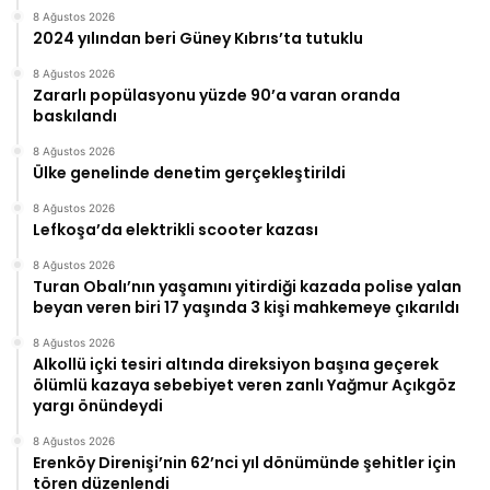
8 Ağustos 2026
2024 yılından beri Güney Kıbrıs’ta tutuklu
8 Ağustos 2026
Zararlı popülasyonu yüzde 90’a varan oranda
baskılandı
8 Ağustos 2026
Ülke genelinde denetim gerçekleştirildi
8 Ağustos 2026
Lefkoşa’da elektrikli scooter kazası
8 Ağustos 2026
Turan Obalı’nın yaşamını yitirdiği kazada polise yalan
beyan veren biri 17 yaşında 3 kişi mahkemeye çıkarıldı
8 Ağustos 2026
Alkollü içki tesiri altında direksiyon başına geçerek
ölümlü kazaya sebebiyet veren zanlı Yağmur Açıkgöz
yargı önündeydi
8 Ağustos 2026
Erenköy Direnişi’nin 62’nci yıl dönümünde şehitler için
tören düzenlendi