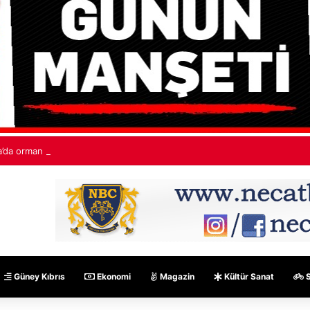
’da orman yangınları: “530 bin hektardan fazla alan kaybedildi”
Güney Kıbrıs
Ekonomi
Magazin
Kültür Sanat
S