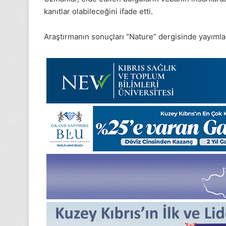
Pazartesi
kanıtlar olabileceğini ifade etti.
2025,
Gıynık
Araştırmanın sonuçları “Nature” dergisinde yayımla
Medya
manşetleri
 2025
1 Aralık 2025
ım Pazartesi 2025, Gıynık
1 Aralık Pazartesi 
manşetleri
Medya manşetler