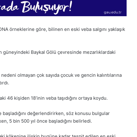
 DNA örneklerine göre, bilinen en eski veba salgını yaklaşık
nın güneyindeki Baykal Gölü çevresinde mezarlıklardaki
m nedeni olmayan çok sayıda çocuk ve gencin kalıntılarına
ırdı.
aki 46 kişiden 18’inin veba taşıdığını ortaya koydu.
e başladığını değerlendirirken, söz konusu bulgular
n, 5 bin 500 yıl önce başladığını belirledi.
28
Kasım
ki kökenine ilişkin bugüne kadar tespit edilen en eski