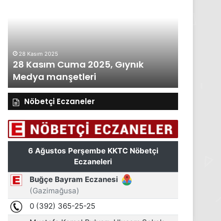
Perşembe
Çarşa
2025,
Gıynık
Gıynık
Medy
Medya
manşet
manşetleri
27 Kasım 2025
26
27 Kasım Perşembe 2025, Gıynık
26
Medya manşetleri
Me
Nöbetçi Eczaneler