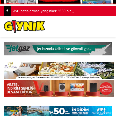
Avrupa’da orman yangınları: “530 bin hektardan fazla alan kaybedildi”