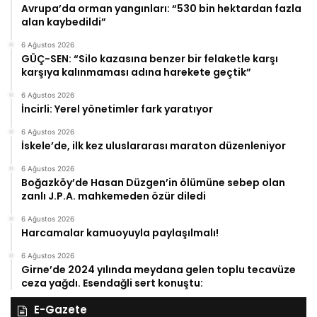
Avrupa’da orman yangınları: “530 bin hektardan fazla
alan kaybedildi”
6 Ağustos 2026
GÜÇ-SEN: “Silo kazasına benzer bir felaketle karşı
karşıya kalınmaması adına harekete geçtik”
6 Ağustos 2026
İncirli: Yerel yönetimler fark yaratıyor
6 Ağustos 2026
İskele’de, ilk kez uluslararası maraton düzenleniyor
6 Ağustos 2026
Boğazköy’de Hasan Düzgen’in ölümüne sebep olan
zanlı J.P.A. mahkemeden özür diledi
6 Ağustos 2026
Harcamalar kamuoyuyla paylaşılmalı!
6 Ağustos 2026
Girne’de 2024 yılında meydana gelen toplu tecavüze
ceza yağdı. Esendağli sert konuştu:
E-Gazete