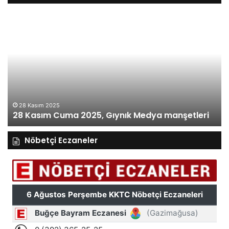
28
27
Kasım
Ka
Cuma
Pe
2025,
20
Gıynık
Gı
Medya
M
manşetleri
ma
28 Kasım 2025
28 Kasım Cuma 2025, Gıynık Medya manşetleri
Nöbetçi Eczaneler