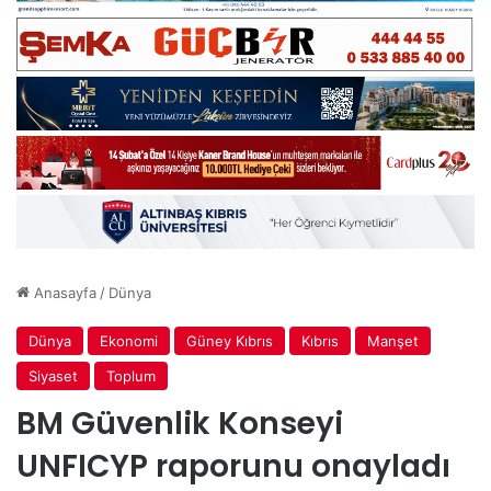
Anasayfa
/
Dünya
Dünya
Ekonomi
Güney Kıbrıs
Kıbrıs
Manşet
Siyaset
Toplum
BM Güvenlik Konseyi
UNFICYP raporunu onayladı