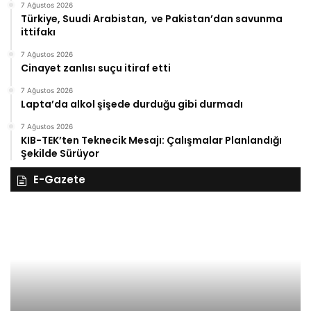
7 Ağustos 2026
Türkiye, Suudi Arabistan, ve Pakistan’dan savunma
ittifakı
7 Ağustos 2026
Cinayet zanlısı suçu itiraf etti
7 Ağustos 2026
Lapta’da alkol şişede durduğu gibi durmadı
7 Ağustos 2026
KIB-TEK’ten Teknecik Mesajı: Çalışmalar Planlandığı
Şekilde Sürüyor
E-Gazete
28
27
Kasım
Ka
Cuma
Pe
2025,
20
Gıynık
Gı
Medya
M
manşetleri
ma