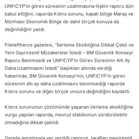
UNFICYP’in görev süresinin uzatılmasına ilişkin raporu dün
kabul ettiğini, raporda Kıbrıs sorunu, kapalı bölge Maraş ve
Münhasır Ekonomik Bölge de dahil birçok konuya da
değinildiğini yazdı.
Fileleftheros gazetesi, “İlerleme Eksikliğine Dikkat Çekti ve
Yeni Gayriresmî Müzakereler İstedi – BM Güvenlik Konseyi
Raporu Benimsedi ve UNFICYP’in Görev Süresinin Altı Ay
Daha Uzatılmasını İstedi” başlıkları altında verdiği
haberinde, BM Güvenlik Konseyi’nin, UNFICYP’in görev
süresinin altı ay daha uzatılmasını benimsediği raporda
Kıbrıs sorunu ve diğer birçok unsura değindiğini kaydetti.
Kıbrıs sorununun çözümünde yaşanan ilerleme eksikliğine
vurgu yapılan raporda, mevcut statükonun sürdürülebilir
olmadığına dikkat çekildi.
Gazete ayrıntısıyla yer verdiği raporun, tarafları gayriresmî