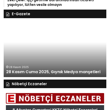
Zeki Çeler: İşçi getirme adı altında insan ticareti
yapılıyor, lütfen vesile olmayın
E-Gazete
28
27
Kasım
Ka
Cuma
Pe
2025,
20
Gıynık
Gı
Medya
M
manşetleri
ma
28 Kasım 2025
28 Kasım Cuma 2025, Gıynık Medya manşetleri
Nöbetçi Eczaneler