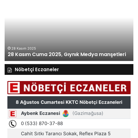
Kasım
Ka
Cuma
Pe
2025,
20
Gıynık
Gı
Medya
M
manşetleri
ma
28 Kasım 2025
28 Kasım Cuma 2025, Gıynık Medya manşetleri
Nöbetçi Eczaneler