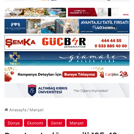
Anasayfa
/
Manşet
Dünya
Ekonomi
Genel
Manşet