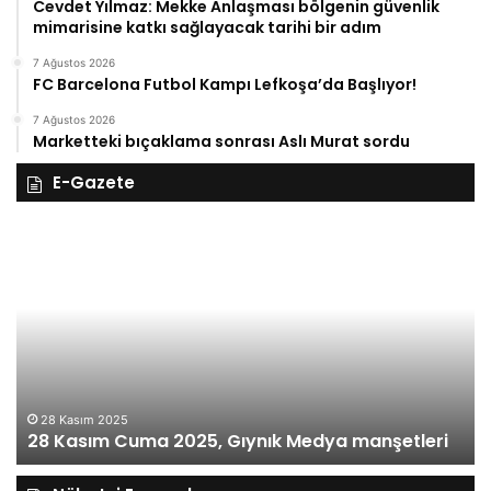
Cevdet Yılmaz: Mekke Anlaşması bölgenin güvenlik
mimarisine katkı sağlayacak tarihi bir adım
7 Ağustos 2026
FC Barcelona Futbol Kampı Lefkoşa’da Başlıyor!
7 Ağustos 2026
Marketteki bıçaklama sonrası Aslı Murat sordu
E-Gazete
28
27
Kasım
Ka
Cuma
Pe
2025,
20
Gıynık
Gı
Medya
M
manşetleri
ma
28 Kasım 2025
28 Kasım Cuma 2025, Gıynık Medya manşetleri