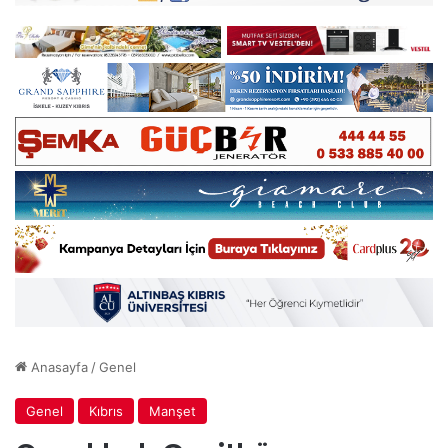
Anasayfa
/
Genel
Genel
Kıbrıs
Manşet