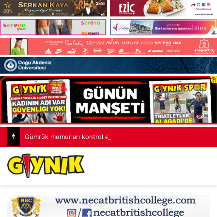
Gümrük memurları kontrol etti, kaçak et, balık ve tavuklar için ceza kesti