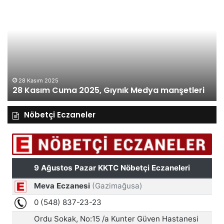
Kasım
Ka
Cuma
Pe
2025,
20
Gıynık
Gı
Medya
M
manşetleri
ma
28 Kasım 2025
28 Kasım Cuma 2025, Gıynık Medya manşetleri
Nöbetçi Eczaneler