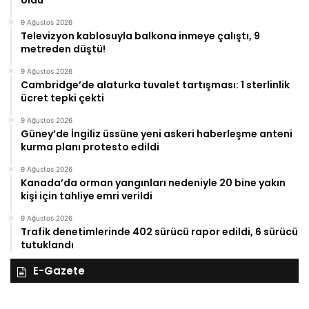
oldu
9 Ağustos 2026
Televizyon kablosuyla balkona inmeye çalıştı, 9
metreden düştü!
9 Ağustos 2026
Cambridge’de alaturka tuvalet tartışması: 1 sterlinlik
ücret tepki çekti
9 Ağustos 2026
Güney’de İngiliz üssüne yeni askeri haberleşme anteni
kurma planı protesto edildi
9 Ağustos 2026
Kanada’da orman yangınları nedeniyle 20 bine yakın
kişi için tahliye emri verildi
9 Ağustos 2026
Trafik denetimlerinde 402 sürücü rapor edildi, 6 sürücü
tutuklandı
E-Gazete
28
27