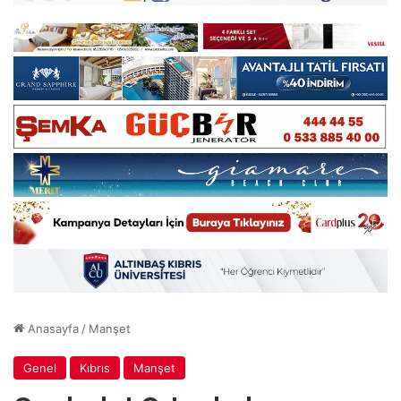
Anasayfa
/
Manşet
Genel
Kıbrıs
Manşet