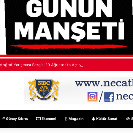
otoğraf Yarışması Sergisi 19 Ağustos’ta Açılıyor
Güney Kıbrıs
Ekonomi
Magazin
Kültür Sanat
S