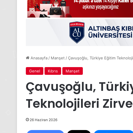
Anasayfa
/
Manşet
/
Çavuşoğlu, Türkiye Eğitim Teknolojile
Genel
Kıbrıs
Manşet
Çavuşoğlu, Türki
Teknolojileri Zirve
26 Haziran 2026