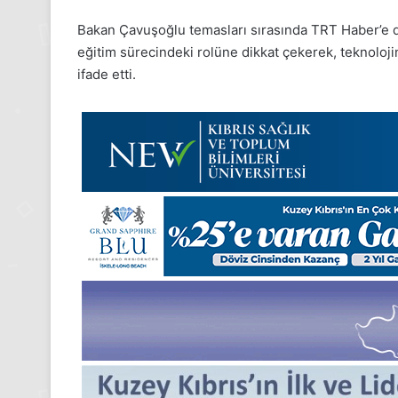
24 Kasım Pazartesi 202
Bakan Çavuşoğlu temasları sırasında TRT Haber’e d
Medya manşetleri
eğitim sürecindeki rolüne dikkat çekerek, teknoloji
ifade etti.