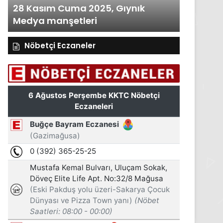
28 Kasım Cuma 2025, Gıynık
27 Kası
Medya manşetleri
Medya m
Nöbetçi Eczaneler