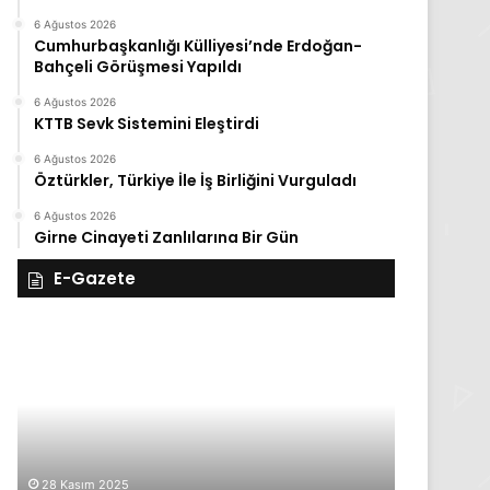
6 Ağustos 2026
Cumhurbaşkanlığı Külliyesi’nde Erdoğan-
Bahçeli Görüşmesi Yapıldı
6 Ağustos 2026
KTTB Sevk Sistemini Eleştirdi
6 Ağustos 2026
Öztürkler, Türkiye İle İş Birliğini Vurguladı
6 Ağustos 2026
Girne Cinayeti Zanlılarına Bir Gün
E-Gazete
28
27
Kasım
Kasım
Cuma
Perşembe
2025,
2025,
Gıynık
Gıynık
Medya
Medya
manşetleri
manşetleri
28 Kasım 2025
27 Kasım 2