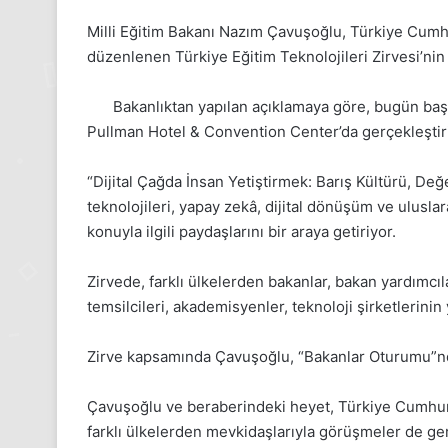
Milli Eğitim Bakanı Nazım Çavuşoğlu, Türkiye Cumhur
düzenlenen Türkiye Eğitim Teknolojileri Zirvesi’nin
Bakanlıktan yapılan açıklamaya göre, bugün baş
Pullman Hotel & Convention Center’da gerçekleştiri
“Dijital Çağda İnsan Yetiştirmek: Barış Kültürü, Değ
teknolojileri, yapay zekâ, dijital dönüşüm ve uluslar
konuyla ilgili paydaşlarını bir araya getiriyor.
Zirvede, farklı ülkelerden bakanlar, bakan yardımcıla
24
temsilcileri, akademisyenler, teknoloji şirketlerinin y
Kasım
Pazartesi
Zirve kapsamında Çavuşoğlu, “Bakanlar Oturumu”
2025,
Gıynık
Çavuşoğlu ve beraberindeki heyet, Türkiye Cumhuri
Medya
manşetleri
farklı ülkelerden mevkidaşlarıyla görüşmeler de ge
24 Kasım 2025