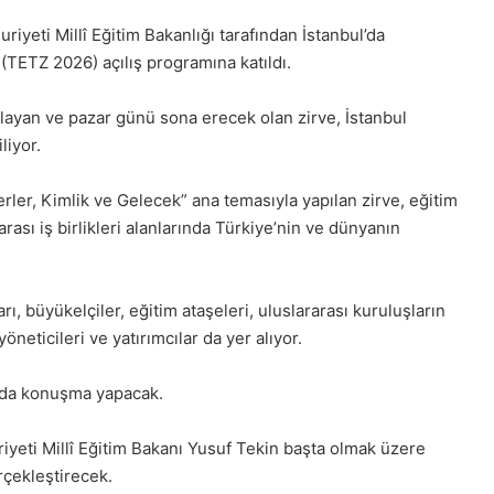
iyeti Millî Eğitim Bakanlığı tarafından İstanbul’da
 (TETZ 2026) açılış programına katıldı.
layan ve pazar günü sona erecek olan zirve, İstanbul
liyor.
erler, Kimlik ve Gelecek” ana temasıyla yapılan zirve, eğitim
arası iş birlikleri alanlarında Türkiye’nin ve dünyanın
rı, büyükelçiler, eğitim ataşeleri, uluslararası kuruluşların
1
öneticileri ve yatırımcılar da yer alıyor.
Aralık
Pazartesi
nda konuşma yapacak.
2025,
Gıynık
yeti Millî Eğitim Bakanı Yusuf Tekin başta olmak üzere
Medya
manşetleri
rçekleştirecek.
1 Aralık 2025