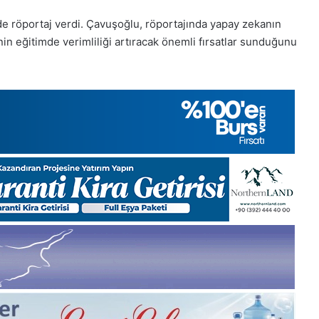
5, Gıynık
1 Aralık Pazartesi 2025, Gıynık
e röportaj verdi. Çavuşoğlu, röportajında yapay zekanın
Medya manşetleri
nin eğitimde verimliliği artıracak önemli fırsatlar sunduğunu