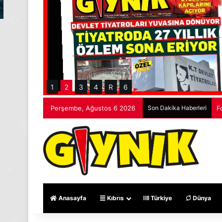
1
2
3
4
R
6
Perşembe, Ağustos 6 2026
Son Dakika Haberleri
F
Anasayfa
Kıbrıs
Türkiye
Dünya