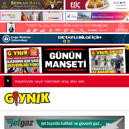
Alayköy’de seyir halindeki araç alev aldı