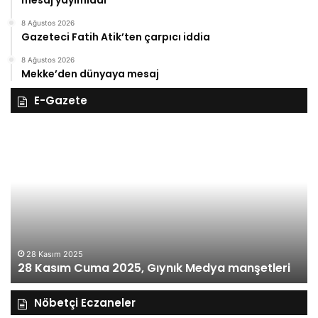
mesaj yayımladı
8 Ağustos 2026
Gazeteci Fatih Atik’ten çarpıcı iddia
8 Ağustos 2026
Mekke’den dünyaya mesaj
E-Gazete
27
Kasım
Perşembe
2025,
Gıynık
Medya
manşetleri
27 Kasım 2025
27 Kasım Perşembe 2025, Gıynık Medya
anşetleri
manşetleri
Nöbetçi Eczaneler