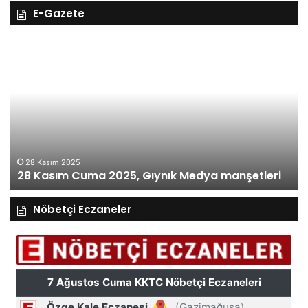
E-Gazete
28
27
Kasım
Ka
Cuma
Pe
2025,
20
Gıynık
Gı
Medya
M
manşetleri
ma
28 Kasım 2025
28 Kasım Cuma 2025, Gıynık Medya manşetleri
Nöbetçi Eczaneler