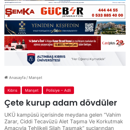
Anasayfa
/
Manşet
Kıbrıs
Manşet
Polisiye – Adli
Çete kurup adam dövdüler
UKÜ kampüsü içerisinde meydana gelen “Vahim
Zarar, Ciddi Tecavüzü Alet Taşıma Ve Korkutmak
Amacıyla Tehlikeli Silah Taşımak” suçlarından