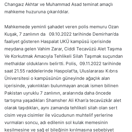
Changaız Akhtar ve Muhammad Asad teminat amaçlı
mahkeme huzuruna çıkarıldılar.
Mahkemede yeminli şahadet veren polis memuru Ozan
Kuşak, 7 zanlının da 09.10.2022 tarihinde Demirhan’da
faaliyet gösteren Haspalat UKÜ kampüsü içerisinde
meydana gelen Vahim Zarar, Ciddi Tecavüzü Alet Taşıma
Ve Korkutmak Amacıyla Tehlikeli Silah Taşımak suçundan
methaldar olduklarını belirtti. Polis, 09.11.2022 tarihinde
saat 21.55 raddelerinde Haspolat’ta, Uluslararası Kıbrıs
Üniversitesi o kampüsünün güneyinde ağaçlık alan
içerisinde, yakınlıkları bulunmayan ancak ismen bilinen
Pakistan uyruklu 7 zanlının, aralarında daha öncede
tartışma yaşadıkları Shamsher Ali Khan’a tecavüzkâr alet
olarak taşıdıkları, aynı zamanda tehlikeli silah olan sert
cisim veya cisimler ile vücudunun muhtelif yerlerine
vurmaları soncu, adı edilenin sol kulak memesinin
kesilmesine ve sağ el bileğinin kırılmasına sebebiyet