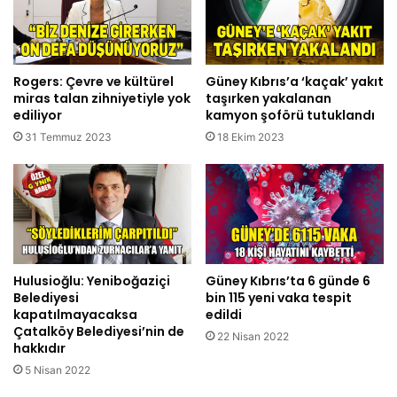
Rogers: Çevre ve kültürel
Güney Kıbrıs’a ‘kaçak’ yakıt
miras talan zihniyetiyle yok
taşırken yakalanan
ediliyor
kamyon şoförü tutuklandı
31 Temmuz 2023
18 Ekim 2023
Hulusioğlu: Yeniboğaziçi
Güney Kıbrıs’ta 6 günde 6
Belediyesi
bin 115 yeni vaka tespit
kapatılmayacaksa
edildi
Çatalköy Belediyesi’nin de
22 Nisan 2022
hakkıdır
5 Nisan 2022