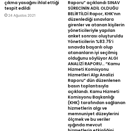
çıkma yasağını ihlal ettiği
Raporu” açıklandı SINAV
tespit edildi
SÜRECİNİN ADİL OLDUĞU
BELİRTİLDİ Rapor, KHK’nın
24 Ağustos 2021
düzenlediği sınavlara
girenler ve atanan kişilerin
yöneticileriyle yapılan
anket sonrası oluşturuldu
Yöneticilerin %83.75’i
sınavda başarılı olup
atananların iyi seçilmiş
olduğunu söylüyor ALGI
ANALİZİ RAPORU… “Kamu
Hizmeti Komisyonu
Hizmetleri Algı Analizi
Raporu” dün düzenlenen
basın toplantısıyla
açıklandı. Kamu Hizmeti
Komisyonu Başkanlığı
(KHK) tarafından sağlanan
hizmetlerin algı ve
memnuniyet düzeylerini
ölçmek ve bu veriler
ışığında mevcut
hizmetlerin etkinliğini