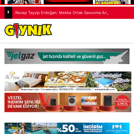
Recep Tayyip Erdoğan: Mekke Ortak Savunma Anlaşması hiçbir ülkeyi hedef almıyor