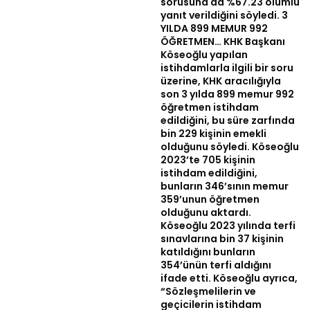
sorusuna da %67.23 olumlu
yanıt verildiğini söyledi. 3
YILDA 899 MEMUR 992
ÖĞRETMEN… KHK Başkanı
Köseoğlu yapılan
istihdamlarla ilgili bir soru
üzerine, KHK aracılığıyla
son 3 yılda 899 memur 992
öğretmen istihdam
edildiğini, bu süre zarfında
bin 229 kişinin emekli
olduğunu söyledi. Köseoğlu
2023’te 705 kişinin
istihdam edildiğini,
bunların 346’sının memur
359’unun öğretmen
olduğunu aktardı.
Köseoğlu 2023 yılında terfi
sınavlarına bin 37 kişinin
katıldığını bunların
354’ünün terfi aldığını
ifade etti. Köseoğlu ayrıca,
“Sözleşmelilerin ve
geçicilerin istihdam