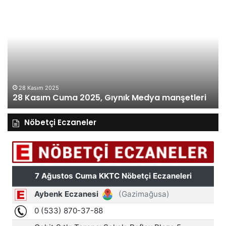
27
26
Kasım
Ka
Perşembe
Ça
2025,
Gı
Gıynık
M
Medya
ma
manşetleri
27 Kasım 2025
27 Kasım Perşembe 2025, Gıynık Medya
manşetleri
Nöbetçi Eczaneler