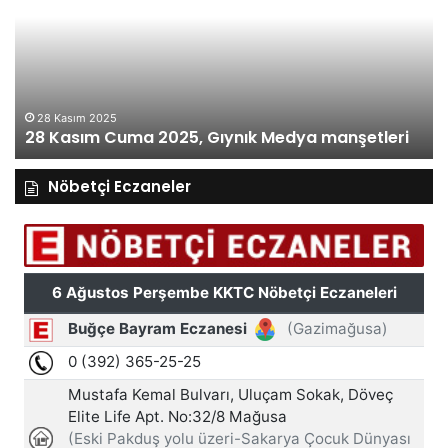
2025,
20
Gıynık
Gı
Medya
M
manşetleri
ma
28 Kasım 2025
28 Kasım Cuma 2025, Gıynık Medya manşetleri
Nöbetçi Eczaneler