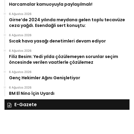
Harcamalar kamuoyuyla paylaşılmalı!
6 Ağustos 2026
Girne’de 2024 yılında meydana gelen toplu tecavüze
ceza yağdı. Esendağli sert konuştu:
6 Ağustos 2026
Sıcak hava yasağı denetimleri devam ediyor
6 Ağustos 2026
Filiz Besim: Yedi yılda çözülemeyen sorunlar seçim
öncesinde verilen vaatlerle çözülemez
6 Ağustos 2026
Genç Hekimler Ağını Genişletiyor
6 Ağustos 2026
BM El Nino İçin Uyardı
E-Gazete
28
27
Kasım
Ka
Cuma
Pe