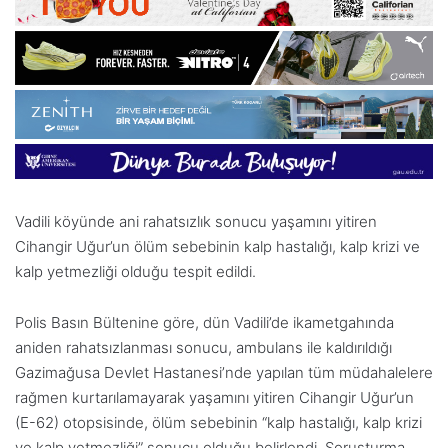
Vadili köyünde ani rahatsızlık sonucu yaşamını yitiren
Cihangir Uğur’un ölüm sebebinin kalp hastalığı, kalp krizi ve
kalp yetmezliği olduğu tespit edildi.
Polis Basın Bültenine göre, dün Vadili’de ikametgahında
aniden rahatsızlanması sonucu, ambulans ile kaldırıldığı
Gazimağusa Devlet Hastanesi’nde yapılan tüm müdahalelere
rağmen kurtarılamayarak yaşamını yitiren Cihangir Uğur’un
(E-62) otopsisinde, ölüm sebebinin “kalp hastalığı, kalp krizi
ve kalp yetmezliği” sonucu olduğu belirlendi. Soruşturma