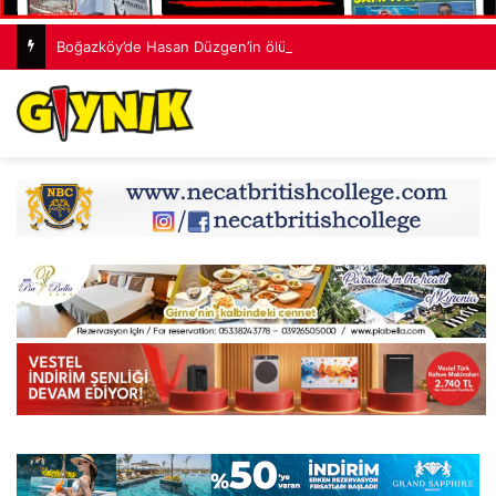
Boğazköy’de Hasan Düzgen’in ölümüne sebep olan zanlı J.P.A. mahkemeden özür diledi