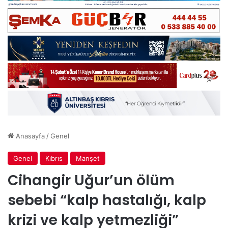
Anasayfa
/
Genel
Genel
Kıbrıs
Manşet
Cihangir Uğur’un ölüm
sebebi “kalp hastalığı, kalp
krizi ve kalp yetmezliği”