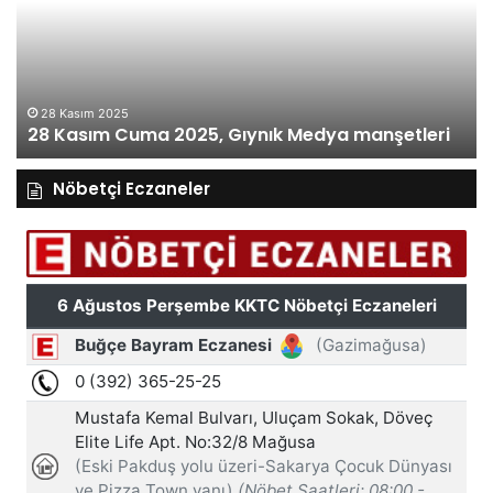
Gıynık
Gı
Medya
M
manşetleri
ma
28 Kasım 2025
28 Kasım Cuma 2025, Gıynık Medya manşetleri
Nöbetçi Eczaneler