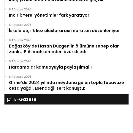
6 Ağustos 2026
İncirli: Yerel yönetimler fark yaratıyor
6 Ağustos 2026
İskele’de, ilk kez uluslararası maraton düzenleniyor
6 Ağustos 2026
Boğazköy’de Hasan Düzgen’in ölümüne sebep olan
zanlı J.P.A. mahkemeden özür diledi
6 Ağustos 2026
Harcamalar kamuoyuyla paylaşılmalı!
6 Ağustos 2026
Girne’de 2024 yılında meydana gelen toplu tecavüze
ceza yağdı. Esendağli sert konuştu:
E-Gazete
28
27
Kasım
Ka
Cuma
Pe
2025,
20