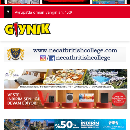
Avrupa’da orman yangınları: “530 bin hektardan fazla alan kaybedildi”