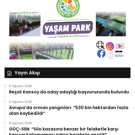
Yayın Akışı
6 Ağustos 2026
Reşat Kansoy da aday adaylığı başvurusunda bulundu
6 Ağustos 2026
Avrupa’da orman yangınları: “530 bin hektardan fazla
alan kaybedildi”
6 Ağustos 2026
GÜÇ-SEN: “Silo kazasına benzer bir felaketle karşı
karşıya kalınmaması adına harekete geçtik”