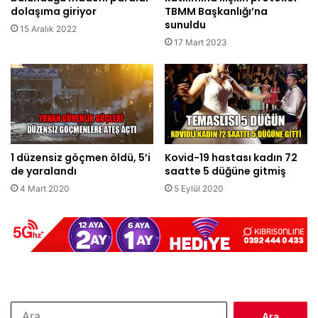
dolaşıma giriyor
TBMM Başkanlığı’na
sunuldu
15 Aralık 2022
17 Mart 2023
1 düzensiz göçmen öldü, 5’i
Kovid-19 hastası kadın 72
de yaralandı
saatte 5 düğüne gitmiş
4 Mart 2020
5 Eylül 2020
Arama: